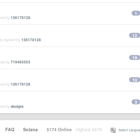
1
ied by
136178128
12
y replied by
136178128
19
ied by
719465553
10
ied by
136178128
3
ied by
daolgts
·
FAQ
·
Solana
·
5174 Online
Highest 6679
·
Select Langua