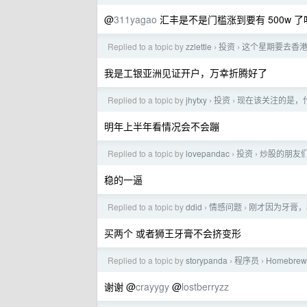
@
311yagao
汇丰是不是门槛涨到要有 500w 
Replied to a topic by
zzlettle
投资
这个星期要去香
›
›
我是工银亚洲见证开户，万幸折腾好了
Replied to a topic by
jhytxy
投资
现在该关注的是，
›
›
明年上半年看情况会不会蹦
Replied to a topic by
lovepandac
投资
炒股的朋友
›
›
稳的一逼
Replied to a topic by
ddid
情感问题
刚才因为牙膏，
›
›
买两个 或者狮王牙膏不会挤变形
Replied to a topic by
storypanda
程序员
Homeb
›
›
谢谢 @
crayygy
@
lostberryzz