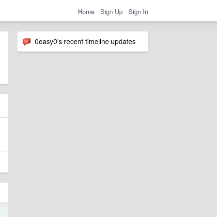
Home
Sign Up
Sign In
0easy0's recent timeline updates
8