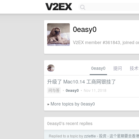
0easy0
V2EX member #361843, joined on
0easy0
提问
技术
升级了 Mac10.14 工商网银挂了
问与答
•
0easy0
•
Nov 11, 2018
More topics by 0easy0
»
0easy0's recent replies
Replied to a topic by
zzlettle
投资
这个星期要去香
›
›