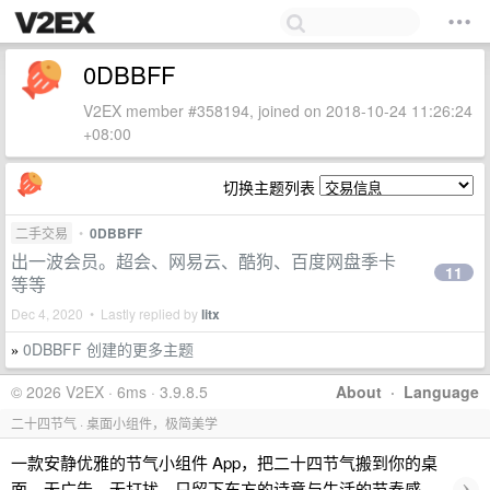
0DBBFF
V2EX member #358194, joined on 2018-10-24 11:26:24
+08:00
切换主题列表
二手交易
•
0DBBFF
出一波会员。超会、网易云、酷狗、百度网盘季卡
11
等等
Dec 4, 2020 • Lastly replied by
litx
0DBBFF 创建的更多主题
»
© 2026 V2EX · 6ms · 3.9.8.5
About
·
Language
二十四节气 · 桌面小组件，极简美学
一款安静优雅的节气小组件 App，把二十四节气搬到你的桌
›
面。无广告、无打扰，只留下东方的诗意与生活的节奏感，