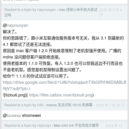
Replied to a topic by najunuoyan
mac 连接小米手机大家试
2025 年 2 月 8
›
日
过吗
@
najunuoyan
解决了。
你的思路错了，跟小米互联通信服务版本号无关，我从 3.1 到最新的
4.1 都尝试了还是无法连接。
原因是 mac 客户端 1.2.0 开始故意限制了老机型强开使用。广播的
mdns 没问题但客户端拒绝连接。
使用老版本的 1.1.0 可恢复。有人 1.2.0 也可以但我这边不行而且也
不是老机型。感觉是机型限制设置出问题了。
给你个 1.1.0 的你试试应该可以用了。
https://drive.google.com/file/d/1UAbYxlxhqqsvhTXbGRYHMDSABLB
f9jV7/edit?pli=1
![9ziou6.png](
https://files.catbox.moe/9ziou6.png
)
Replied to a topic by 0A0
macos 无法识别 16:10 的屏幕
2025 年 1 月 25 日
›
@
lucaexp
ehomewei
Replied to a topic by nojonojo
Mac mini m4 不支持显示器带
2024 年 12
›