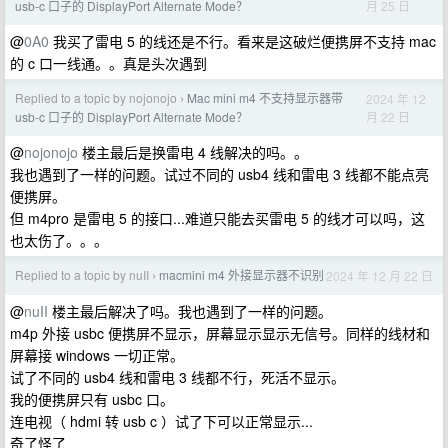
月 25 日
usb-c 口子的 DisplayPort Alternate Mode？
@
0A0
我买了雷电 5 的线还是不行。看来是这破烂便携屏不支持 mac
的 c 口一线通。。真是头次遇到
Replied to a topic by nojonojo
Mac mini m4 不支持显示器带
2024 年 12
›
月 22 日
usb-c 口子的 DisplayPort Alternate Mode？
@
nojonojo
楼主最后是换雷电 4 线解决的吗。。
我也遇到了一样的问题。试过不同的 usb4 线和雷电 3 线都不能点亮
便携屏。
但 m4pro 是雷电 5 的接口...难道只能去买雷电 5 的线才可以吗，这
也太伤了。。。
Replied to a topic by nuII
macmini m4 外接显示器不识别
2024 年 12 月 22 日
›
@
nuII
楼主最后解决了吗。我也遇到了一样的问题。
m4p 外接 usbc 便携屏不显示，屏幕显示显示无信号。同样的线材和
屏幕接 windows 一切正常。
试了不同的 usb4 线和雷电 3 线都不行，死活不显示。
我的便携屏只有 usbc 口。
连电视（ hdmi 转 usb c ）试了下可以正常显示...
奇了怪了