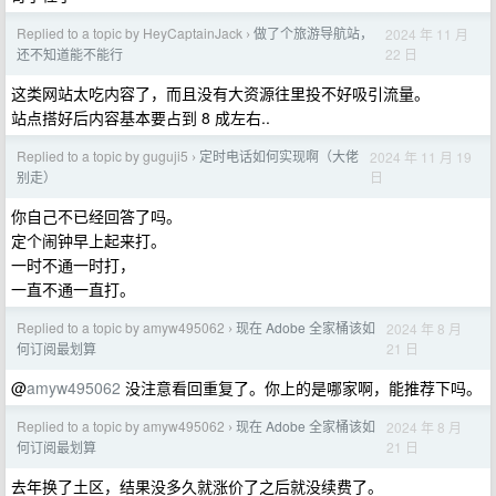
Replied to a topic by HeyCaptainJack
做了个旅游导航站，
2024 年 11 月
›
22 日
还不知道能不能行
这类网站太吃内容了，而且没有大资源往里投不好吸引流量。
站点搭好后内容基本要占到 8 成左右..
Replied to a topic by guguji5
定时电话如何实现啊（大佬
2024 年 11 月 19
›
日
别走）
你自己不已经回答了吗。
定个闹钟早上起来打。
一时不通一时打，
一直不通一直打。
Replied to a topic by amyw495062
现在 Adobe 全家桶该如
2024 年 8 月
›
21 日
何订阅最划算
@
amyw495062
没注意看回重复了。你上的是哪家啊，能推荐下吗。
Replied to a topic by amyw495062
现在 Adobe 全家桶该如
2024 年 8 月
›
21 日
何订阅最划算
去年换了土区，结果没多久就涨价了之后就没续费了。