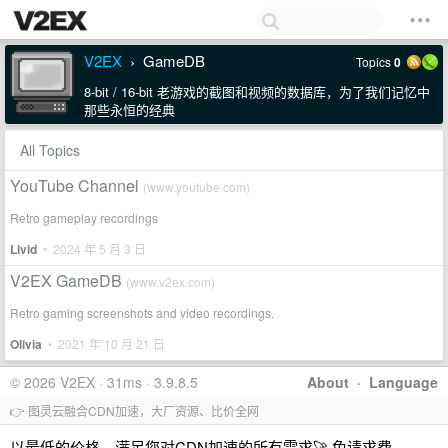
V2EX
GameDB
Topics
0
›
8-bit / 16-bit 老游戏的截图和视频的数据库，为了我们记忆中
那些永恒的经典
All Topics
YouTube Channel
(www.youtube.com)
Retro gameplay recordings
Livid
• 2024 年 5 月 3 日
V2EX GameDB
(www.v2ex.com)
Retro gaming screenshots and video recordings.
Olivia
• 2021 年 10 月 21 日
© 2026 V2EX · 31ms · 3.9.8.5
About
·
Language
👉 图灵云融合CDN加速，大厂资源、比价全网
以最低的价格，满足您对CDN加速的所有需求🚀 免请求费，