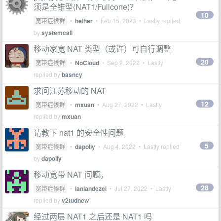
须是全锥型(NAT1/Fullcone)？
10
宽带症候群
•
heiher
•
Feb 15, 2023
• Lastly replied
by
systemcall
移动家宽 NAT 类型（或许）可自行调整
20
宽带症候群
•
NoCloud
•
Sep 9, 2022
• Lastly
replied by
basncy
求问江苏移动的 NAT
12
宽带症候群
•
mxuan
•
Aug 27, 2022
• Lastly
replied by
mxuan
请教下 nat1 的安全性问题
5
宽带症候群
•
dapolly
•
Aug 4, 2022
• Lastly replied
by
dapolly
移动宽带 NAT 问题。
28
宽带症候群
•
lanlandezei
•
Jul 27, 2022
• Lastly
replied by
v2tudnew
经过两层 NAT1 之后还是 NAT1 吗