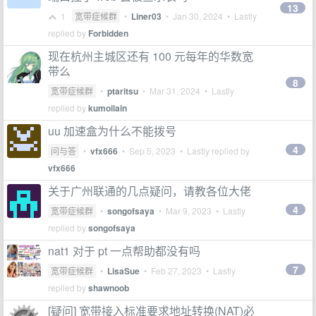
13
1
宽带症候群
•
Liner03
•
Jan 30, 2024
• Lastly
replied by
Forbidden
现在杭州主城区还有 100 元每年的华数宽
带么
8
宽带症候群
•
ptaritsu
•
Mar 31, 2024
• Lastly
replied by
kumoilain
uu 加速盒为什么不能拨号
4
问与答
•
vfx666
•
Sep 5, 2023
• Lastly replied by
vfx666
关于广州联通的几点疑问，请教各位大佬
4
宽带症候群
•
songofsaya
•
Mar 9, 2023
• Lastly
replied by
songofsaya
nat1 对于 pt 一点帮助都没有吗
7
宽带症候群
•
LisaSue
•
Feb 27, 2023
• Lastly
replied by
shawnoob
[疑问] 宽带接入标准要求地址转换(NAT)必