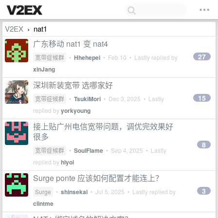
V2EX
nat1
›
广东移动 nat1 变 nat4
27
宽带症候群
•
Hhehepei
•
Feb 10
• Lastly replied by
xinJang
深圳新装宽带 选哪家好
15
宽带症候群
•
TsukiMori
•
Dec 3, 2025
• Lastly
replied by
yorkyoung
接上贴广州电信宽带问题，调优完效果好
很多
8
宽带症候群
•
SoulFlame
•
Sep 4, 2025
• Lastly
replied by
hiyoi
Surge ponte 应该如何配置才能连上？
3
Surge
•
shinsekai
•
Jul 5, 2025
• Lastly replied by
clintme