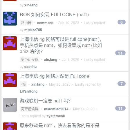
by
xinJang
ROS 如何实现 FULLCONE (nat1)
6
路由器
•
commona
•
Feb 10, 2023
• Lastly replied
by
molezz765
上海电信 4g 网络可以是 full cone(nat1)，
手机热点是 nat3，如何设置成 nat1(比如
dmz 啥的)？
31
宽带症候群
•
xinJang
•
Jul 1, 2020
• Lastly replied
by
eastlhu
上海电信 4g 网络居然是 Full cone
7
4G
•
xinJang
•
May 25, 2020
• Lastly replied by
LiYanHong
游戏联机一定要 nat1 吗？
11
宽带症候群
•
miaomiao2014
•
May 14, 2020
•
Lastly replied by
systemcall
原来移动是 nat1，快去看看你的是不是