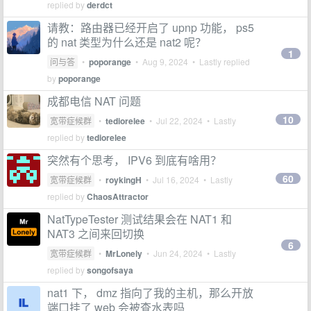
replied by
derdct
请教：路由器已经开启了 upnp 功能， ps5
的 nat 类型为什么还是 nat2 呢？
1
问与答
•
poporange
•
Aug 9, 2024
• Lastly replied
by
poporange
成都电信 NAT 问题
10
宽带症候群
•
tediorelee
•
Jul 22, 2024
• Lastly
replied by
tediorelee
突然有个思考， IPV6 到底有啥用？
60
宽带症候群
•
roykingH
•
Jul 16, 2024
• Lastly
replied by
ChaosAttractor
NatTypeTester 测试结果会在 NAT1 和
NAT3 之间来回切换
6
宽带症候群
•
MrLonely
•
Jun 24, 2024
• Lastly
replied by
songofsaya
nat1 下， dmz 指向了我的主机，那么开放
端口挂了 web 会被查水表吗