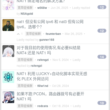
NAT1 绑定域名的解决方案？
12
宽带症候群
•
w568w
•
Jun 26, 2025
• Lastly replied
by
NSAgold
nat1 但没有公网 ipv6 和 nat3 但有公网
ipv6，选哪个？
12
1
宽带症候群
•
feunterban
•
Mar 26, 2025
•
Lastly replied by
gunner168
对于我目前的使用情况,有必要纠结是
NAT4 还是 NAT1 吗
14
宽带症候群
•
rsfengzi
•
Nov 5, 2024
• Lastly
replied by
rsfengzi
NAT1 利用 LUCKY+自动化脚本实现无感
化 PLEX 外网访问
宽带症候群
•
fl0w1nd
•
Oct 28, 2024
如果不跑 PCDN，路由器拨号有必要开
NAT1 吗
10
宽带症候群
•
redcats
•
Oct 18, 2024
• Lastly