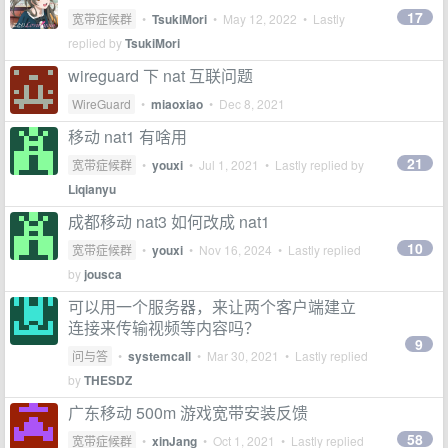
17
宽带症候群
•
TsukiMori
•
May 12, 2022
• Lastly
replied by
TsukiMori
wireguard 下 nat 互联问题
WireGuard
•
miaoxiao
•
Dec 8, 2021
移动 nat1 有啥用
21
宽带症候群
•
youxi
•
Jul 1, 2021
• Lastly replied by
Liqianyu
成都移动 nat3 如何改成 nat1
10
宽带症候群
•
youxi
•
Nov 16, 2024
• Lastly replied
by
jousca
可以用一个服务器，来让两个客户端建立
连接来传输视频等内容吗？
9
问与答
•
systemcall
•
Mar 30, 2021
• Lastly replied
by
THESDZ
广东移动 500m 游戏宽带安装反馈
58
宽带症候群
•
xinJang
•
Oct 1, 2021
• Lastly replied