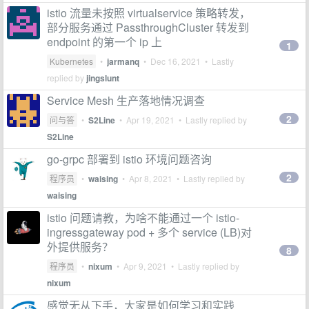
istio 流量未按照 virtualservice 策略转发，
部分服务通过 PassthroughCluster 转发到
endpoint 的第一个 ip 上
1
Kubernetes
•
jarmanq
•
Dec 16, 2021
• Lastly
replied by
jingslunt
Service Mesh 生产落地情况调查
2
问与答
•
S2Line
•
Apr 19, 2021
• Lastly replied by
S2Line
go-grpc 部署到 istio 环境问题咨询
2
程序员
•
waising
•
Apr 8, 2021
• Lastly replied by
waising
istio 问题请教，为啥不能通过一个 istio-
ingressgateway pod + 多个 service (LB)对
外提供服务？
8
程序员
•
nixum
•
Apr 9, 2021
• Lastly replied by
nixum
感觉无从下手，大家是如何学习和实践