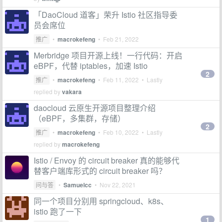
「DaoCloud 道客」荣升 Istio 社区指导委
员会席位
推广
•
macrokefeng
•
Feb 21, 2022
Merbridge 项目开源上线！一行代码：开启
eBPF，代替 iptables，加速 Istio
2
推广
•
macrokefeng
•
Feb 11, 2022
• Lastly
replied by
vakara
daocloud 云原生开源项目整理介绍
（eBPF，多集群，存储）
2
推广
•
macrokefeng
•
Feb 10, 2022
• Lastly
replied by
macrokefeng
Istio / Envoy 的 circuit breaker 真的能够代
替客户端库形式的 circuit breaker 吗？
问与答
•
Samuelcc
•
Nov 22, 2021
同一个项目分别用 springcloud、k8s、
istio 跑了一下
1