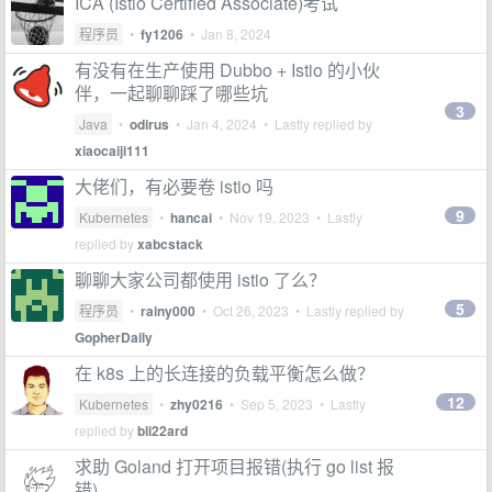
ICA (Istio Certified Associate)考试
程序员
•
fy1206
•
Jan 8, 2024
有没有在生产使用 Dubbo + Istio 的小伙
伴，一起聊聊踩了哪些坑
3
Java
•
odirus
•
Jan 4, 2024
• Lastly replied by
xiaocaiji111
大佬们，有必要卷 istio 吗
9
Kubernetes
•
hancai
•
Nov 19, 2023
• Lastly
replied by
xabcstack
聊聊大家公司都使用 istio 了么？
5
程序员
•
rainy000
•
Oct 26, 2023
• Lastly replied by
GopherDaily
在 k8s 上的长连接的负载平衡怎么做？
12
Kubernetes
•
zhy0216
•
Sep 5, 2023
• Lastly
replied by
bli22ard
求助 Goland 打开项目报错(执行 go list 报
错)