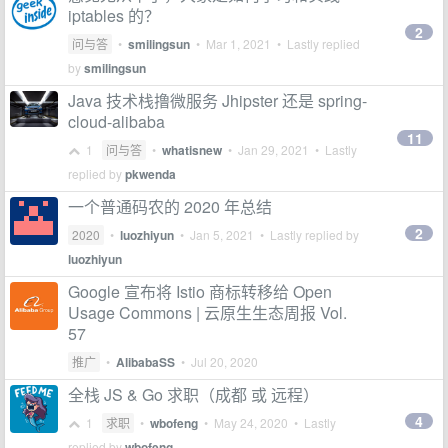
iptables 的？
2
问与答
•
smilingsun
•
Mar 1, 2021
• Lastly replied
by
smilingsun
Java 技术栈撸微服务 Jhipster 还是 spring-
cloud-alibaba
11
1
问与答
•
whatisnew
•
Jan 29, 2021
• Lastly
replied by
pkwenda
一个普通码农的 2020 年总结
2
2020
•
luozhiyun
•
Jan 5, 2021
• Lastly replied by
luozhiyun
Google 宣布将 Istio 商标转移给 Open
Usage Commons | 云原生生态周报 Vol.
57
推广
•
AlibabaSS
•
Jul 20, 2020
全栈 JS & Go 求职（成都 或 远程）
4
1
求职
•
wbofeng
•
May 24, 2020
• Lastly
replied by
wbofeng