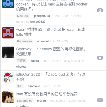
docker，有办法让 mac 直接连接到 docker
的网络吗？
2
MacBook
•
jackge0323
•
Sep 7, 2022
• Lastly
replied by
jackge0323
wasm 插件配置问题，怎么把 wasm 转成
istio 插件
Kubernetes
•
novolunt
•
Jul 21, 2022
Seenvoy: 一个 envoy 配置的可视化面板，
欢迎试用
8
程序员
•
saltbo
•
Jul 11, 2022
• Lastly replied by
chotow
IstioCon 2022｜「DaoCloud 道客」与你
有约
推广
•
daocloud
•
Apr 15, 2022
Istio 有没有比较简单的管理平台推荐
1
Kubernetes
•
m9rco
•
Mar 8, 2022
• Lastly replied
by
wfhtqp