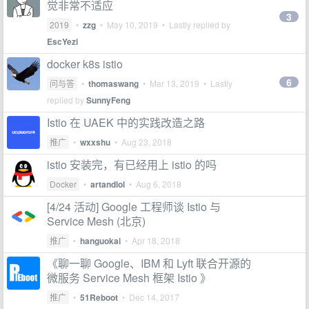
觉非常不适应
3
2019
•
zzg
•
May 10, 2019
• Lastly replied by
EscYezi
docker k8s istio
6
问与答
•
thomaswang
•
Mar 13, 2019
• Lastly
replied by
SunnyFeng
Istio 在 UAEK 中的实践改造之路
推广
•
wxxshu
•
Aug 23, 2018
istio 安装完，有已经用上 istio 的吗
Docker
•
artandlol
•
Aug 6, 2018
[4/24 活动] Google 工程师谈 Istio 与
Service Mesh (北京)
推广
•
hanguokai
•
Apr 18, 2018
《聊一聊 Google、IBM 和 Lyft 联合开源的
微服务 Service Mesh 框架 Istio 》
推广
•
51Reboot
•
Dec 14, 2017