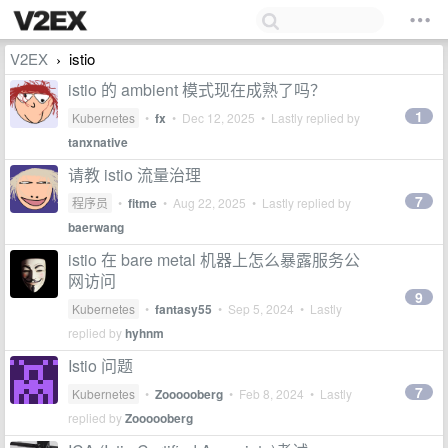
V2EX
istio
›
istio 的 ambient 模式现在成熟了吗？
1
Kubernetes
•
fx
•
Dec 12, 2025
• Lastly replied by
tanxnative
请教 istio 流量治理
7
程序员
•
fitme
•
Aug 22, 2025
• Lastly replied by
baerwang
istio 在 bare metal 机器上怎么暴露服务公
网访问
9
Kubernetes
•
fantasy55
•
Sep 5, 2024
• Lastly
replied by
hyhnm
Istio 问题
7
Kubernetes
•
Zoooooberg
•
Feb 8, 2024
• Lastly
replied by
Zoooooberg