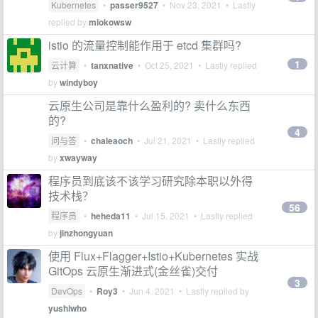
Kubernetes
•
passer9527
•
Nov 23, 2021
• Lastly
replied by
miokowsw
istio 的流量控制能作用于 etcd 集群吗?
1
云计算
•
tanxnative
•
Oct 25, 2021
• Lastly replied
by
windyboy
云原生公司是靠什么盈利的? 卖什么东西
的?
4
问与答
•
chaleaoch
•
Jul 21, 2021
• Lastly replied
by
xwayway
程序员到底该不该学习研究除本职以外得
技术栈？
56
程序员
•
heheda11
•
Jul 15, 2021
• Lastly replied
by
jinzhongyuan
使用 Flux+Flagger+Istio+Kubernetes 实战
GitOps 云原生渐进式(金丝雀)交付
3
DevOps
•
Roy3
•
Jun 4, 2021
• Lastly replied by
yushiwho