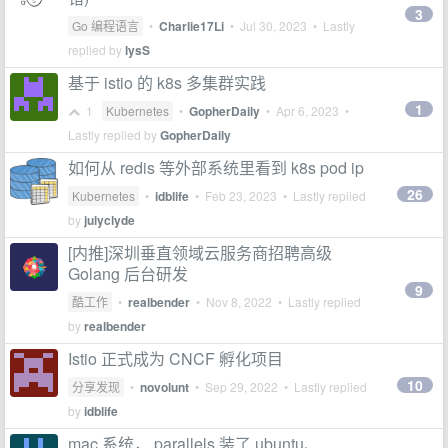
3
Go 编程语言
•
Charlie17Li
•
Jul 30, 2023
• Lastly
replied by
lysS
基于 istio 的 k8s 多集群实践
1
1
Kubernetes
•
GopherDaily
•
Apr 6, 2023
•
Lastly replied by
GopherDaily
如何从 redis 等外部系统里看到 k8s pod ip
26
Kubernetes
•
idblife
•
Feb 23, 2023
• Lastly replied
by
julyclyde
[内推]深圳垂直领域云服务商招聘高级
Golang 后台研发
9
酷工作
•
realbender
•
Nov 8, 2022
• Lastly replied
by
realbender
Istio 正式成为 CNCF 孵化项目
10
分享发现
•
novolunt
•
Sep 29, 2022
• Lastly replied
by
idblife
mac 系统， parallels 装了 ubuntu、