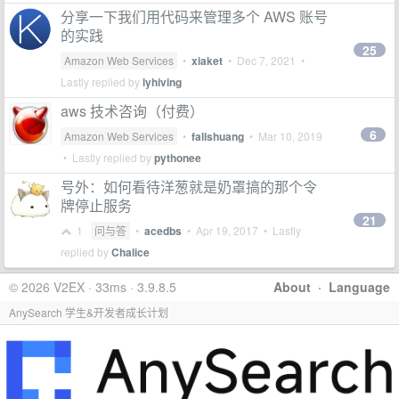
分享一下我们用代码来管理多个 AWS 账号
的实践
25
Amazon Web Services
•
xiaket
•
Dec 7, 2021
•
Lastly replied by
lyhiving
aws 技术咨询（付费）
6
Amazon Web Services
•
fallshuang
•
Mar 10, 2019
• Lastly replied by
pythonee
号外：如何看待洋葱就是奶罩搞的那个令
牌停止服务
21
1
问与答
•
acedbs
•
Apr 19, 2017
• Lastly
replied by
Chalice
© 2026 V2EX · 33ms · 3.9.8.5
About
·
Language
AnySearch 学生&开发者成长计划