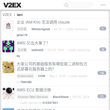
V2EX
iam
›
企业 IAM Kiro 无法调用 claude
1
问与答
•
Winner4good
•
Jul 30
• Lastly replied by
peter19
AWS 又出大事了？
5
云计算
•
salmon5
•
Oct 23, 2025
• Lastly replied by
by
大家公司的基础服务有哪些是二进制包方
式部署在服务器上的？
16
Kubernetes
•
COW
•
May 5, 2025
• Lastly replied
by
Owenjia
AWS EC2 数据迁移
11
Amazon Web Services
•
BlackSnow
•
Oct 25, 2024
• Lastly replied by
512357301