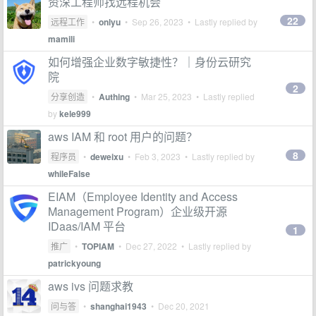
资深工程师找远程机会
22
远程工作
•
onlyu
•
Sep 26, 2023
• Lastly replied by
mamili
如何增强企业数字敏捷性？｜身份云研究
院
2
分享创造
•
Authing
•
Mar 25, 2023
• Lastly replied
by
kele999
aws IAM 和 root 用户的问题？
8
程序员
•
deweixu
•
Feb 3, 2023
• Lastly replied by
whileFalse
EIAM（Employee Identity and Access
Management Program）企业级开源
IDaas/IAM 平台
1
推广
•
TOPIAM
•
Dec 27, 2022
• Lastly replied by
patrickyoung
aws ivs 问题求教
问与答
•
shanghai1943
•
Dec 20, 2021