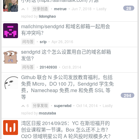
28
1
分享创造
•
metrue
•
Jun 7, 2018
• Lastly
replied by
lidonghao
mailchimp/sendgrid 和域名邮箱一起用会
有冲突吗？
问与答
•
srlp
•
Apr 26, 2016
sendgrid 这个怎么设置用自己的域名邮箱
发信?
问与答
•
20140930
•
Oct 8, 2014
Github 联合 N 多公司发放教育福利，包括
免费 Micro，DO 100 刀，Sendgrid 学生免
费，Namecheap 免费.me 和免费 SSL 等
294
等
6
分享发现
•
superwbd
•
Oct 14, 2014
• Lastly
replied by
mozutaba
湾区日报 2014/09/25：YC 在斯坦福开的
创业课程第一节课。Box 怎么还不上市？
O2O 领域明星公司 A 轮风投时规模多大？