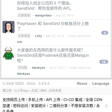
你得加入创业公司的 5 个理由。
SendGrid：帮你发邮件的 API。
分享发现
•
wanquribao
•
Sep 25, 2014
PlayHaven 和 SendGrid 炒鱿鱼还炒上瘾
了
4
分享发现
•
L42y
•
Mar 22, 2013
• Lastly replied by
min
大家做的东西用的是什么邮件服务呢？
SendGrid还是Postmark还是还是Mailgun
呢？
18
问与答
•
blankyao
•
Jun 4, 2012
• Lastly replied by
blankyao
© 2026 V2EX · 20ms · 3.9.8.5
About
·
Language
蒲公英 - 🚀上传App→生成二维码→扫码安装
支持网页上传 / 手机上传 / API 上传 / CI-CD 集成 / 全球 CDN
›
加速 / 密码访问 / 安装统计 / 二维码分享 / 不限安装次数 / 永
久免费