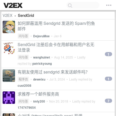
V2EX
SendGrid
›
如何屏蔽滥用 Sendgrid 发送的 Spam/钓鱼
邮件
问与答
•
DejavuMoe
•
Jan 6
SendGrid 注册后会卡在用邮箱和用户名无
法登录
1
问与答
•
wanghuinet
•
Aug 14, 2025
• Lastly
replied by
patrickyoung
有朋友使用过 sendgrid 来发送邮件吗？
1
程序员
•
deweixu
•
Jul 3, 2024
• Lastly replied by
cust2008
求推荐一个邮件服务商
7
问与答
•
tmly200
•
Nov 20, 2018
• Lastly replied by
1747479654
小对话 (https://asmalltalk.com) 开源