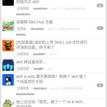
的技巧之 skill
8
分享创造
•
woodchen
•
Jun 17
• Lastly replied by
woodchen
求推荐 Skill Hub 方案
1
技术栈
•
nicooolas
•
Jun 8
• Lastly replied by
kaktos
[内测邀请] 说好的上传 SKILL.md 文件进行
评测的功能，终于来了
分享发现
•
paullin81
•
Jun 4
skill 跨设备同步...
分享创造
•
emojiiii
•
Jun 4
skill to web 算不算倒退？用两个 skill 做了
个站虽然烂大街
1
分享创造
•
eastvipcn
•
Jun 3
• Lastly replied by
hamsterbase
给上古论坛「饭否」做了一个 cli & skill，
欢迎试用