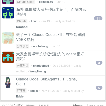
Claude Code
•
cbingb666
•
Jan 19
海外 Skill 被大家各种玩出花了，而墙内无
法使用
11
Claude
•
Hyvi
•
Jan 19
• Lastly replied by
NoOneAI
做了一个 Claude Code skill：在终端里刷
V2EX 热榜
分享创造
•
noobakong
•
Jan 16
大家会觉得带长期记忆能力的 agent 更好
用吗？
3
分享创造
•
shadeofgod
•
Dec 24, 2025
• Lastly
replied by
WongHuang
Claude Code: SubAgents、Plugins、
Skills
5
程序员
•
Edsie
•
Nov 14, 2025
• Lastly replied by
Edsie
© 2026 V2EX · 158ms · 3.9.8.5
About
·
Language