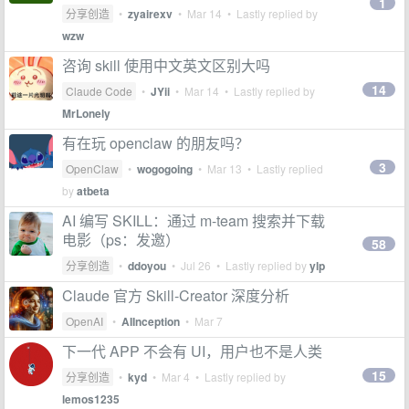
1
分享创造
•
zyairexv
•
Mar 14
• Lastly replied by
wzw
咨询 skill 使用中文英文区别大吗
14
Claude Code
•
JYii
•
Mar 14
• Lastly replied by
MrLonely
有在玩 openclaw 的朋友吗？
3
OpenClaw
•
wogogoing
•
Mar 13
• Lastly replied
by
atbeta
AI 编写 SKILL：通过 m-team 搜索并下载
电影（ps：发邀）
58
分享创造
•
ddoyou
•
Jul 26
• Lastly replied by
ylp
Claude 官方 Skill-Creator 深度分析
OpenAI
•
AIInception
•
Mar 7
下一代 APP 不会有 UI，用户也不是人类
15
分享创造
•
kyd
•
Mar 4
• Lastly replied by
lemos1235