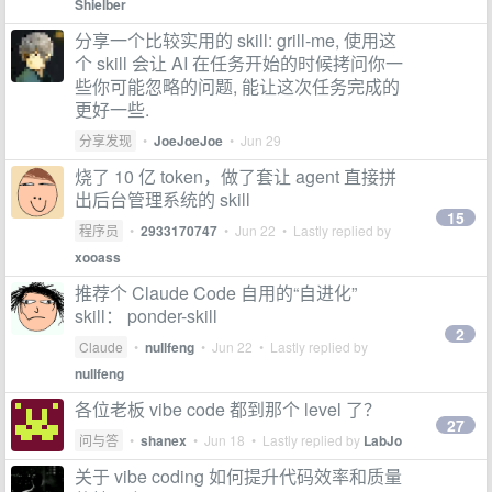
Shielber
分享一个比较实用的 skill: grill-me, 使用这
个 skill 会让 AI 在任务开始的时候拷问你一
些你可能忽略的问题, 能让这次任务完成的
更好一些.
分享发现
•
JoeJoeJoe
•
Jun 29
烧了 10 亿 token，做了套让 agent 直接拼
出后台管理系统的 skill
15
程序员
•
2933170747
•
Jun 22
• Lastly replied by
xooass
推荐个 Claude Code 自用的“自进化”
skill： ponder-skill
2
Claude
•
nullfeng
•
Jun 22
• Lastly replied by
nullfeng
各位老板 vibe code 都到那个 level 了？
27
问与答
•
shanex
•
Jun 18
• Lastly replied by
LabJo
关于 vibe coding 如何提升代码效率和质量