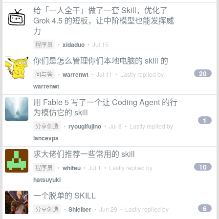
给「一人全干」做了一套 Skill，优化了
Grok 4.5 的短板，让中阶模型也能发挥威
力
程序员
•
xidaduo
•
Jul 15
你们是怎么管理你们本地电脑的 skill 的
20
问与答
•
warrenwt
•
Jul 11
• Lastly replied by
warrenwt
用 Fable 5 写了一个让 Coding Agent 的行
为模仿它的 skill
1
分享创造
•
ryougifujino
•
Jul 8
• Lastly replied by
lancevps
求大佬们推荐一些常用的 skill
10
程序员
•
whiteu
•
Jul 1
• Lastly replied by
hatsuyuki
一个脱单的 SKILL
6
分享创造
•
Shielber
•
Jun 29
• Lastly replied by