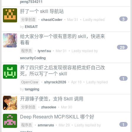
peng7534211
肝了一个 skill 导航站
3
分享创造
•
chaoziCoder
•
Mar 31
• Lastly replied
by
ENSAlT
给大家分享一个很有意思的 skill，快进来
看看
29
程序员
•
lynn1su
•
Mar 31
• Lastly replied by
securityCoding
养了四只虾之后发现很容易把龙虾自己改
死，所以写了一个 skill
1
OpenClaw
•
shyrock2026
•
Apr 10
• Lastly replied
by
tangping
开源锤子便签，支持 Skill 调用
分享创造
•
zhaoolee
•
Mar 30
Deep Research MCP/SKILL 哪个好
1
程序员
•
amnaruto
•
Mar 29
• Lastly replied by