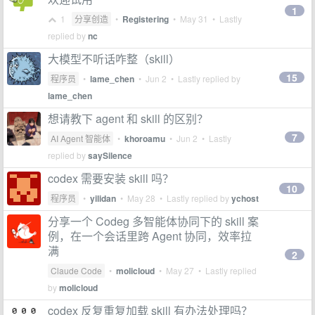
1
1
分享创造
•
Registering
•
May 31
• Lastly
replied by
nc
大模型不听话咋整（skill）
15
程序员
•
lame_chen
•
Jun 2
• Lastly replied by
lame_chen
想请教下 agent 和 skill 的区别？
7
AI Agent 智能体
•
khoroamu
•
Jun 2
• Lastly
replied by
saySilence
codex 需要安装 skill 吗？
10
程序员
•
yilidan
•
May 28
• Lastly replied by
ychost
分享一个 Codeg 多智能体协同下的 skill 案
例，在一个会话里跨 Agent 协同，效率拉
满
2
Claude Code
•
molicloud
•
May 27
• Lastly replied
by
molicloud
codex 反复重复加载 skill 有办法处理吗？