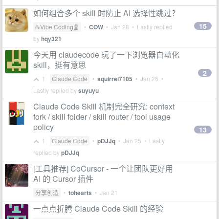
如何组合多个 skill 时防止 AI 选择性跳过？
15
☕Vibe Coding🤖
•
COW
•
Jan 28
• Lastly replied
by
hqy321
今天用 claudecode 玩了一下浏览器自动化
skill，挺有意思
2
1
Claude Code
•
squirrel7105
•
Jan 26
•
Lastly replied by
suyuyu
Claude Code Skill 机制完全研究: context
fork / skill folder / skill router / tool usage
policy
13
1
Claude Code
•
pDJJq
•
Jan 25
• Lastly
replied by
pDJJq
[工具推荐] CoCursor - 一个让团队更好用
AI 的 Cursor 插件
分享创造
•
tohearts
•
Jan 21
一点点折腾 Claude Code Skill 的经验