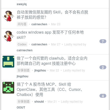
swaylq
自动发微信朋友圈的 Skill，会不会有点脱
裤子放屁的感觉？
问与答
•
cairnechen
•
Mar 23
codex windows app 发现不了任何本地
skill?
7
Codex
•
cairnechen
•
Mar 27
• Lastly replied by
cairnechen
做了一个自托管的 clawhub，适合企业内
部构建自己的 agent 技能注册中心
2
分享创造
•
jingzhou
•
Mar 22
• Lastly replied by
jingzhou
搞了个 A 股市场 MCP、Skill 给
OpenClaw、其他工具（CC、Cursor、
Chatbox）使用
4
分享创造
•
should
•
Mar 21
• Lastly replied by
OOUT