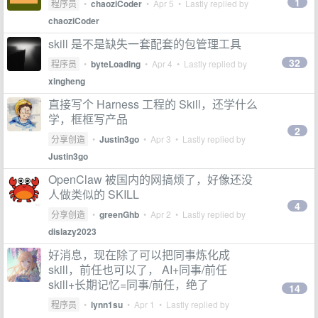
1
程序员
•
chaoziCoder
•
Apr 5
• Lastly replied by
chaoziCoder
skill 是不是缺失一套配套的包管理工具
32
程序员
•
byteLoading
•
Apr 4
• Lastly replied by
xingheng
直接写个 Harness 工程的 Skill，还学什么
学，框框写产品
2
分享创造
•
Justin3go
•
Apr 3
• Lastly replied by
Justin3go
OpenClaw 被国内的网搞烦了，好像还没
人做类似的 SKILL
4
分享创造
•
greenGhb
•
Apr 2
• Lastly replied by
dislazy2023
好消息，现在除了可以把同事炼化成
skill，前任也可以了， AI+同事/前任
skill+长期记忆=同事/前任，绝了
14
程序员
•
lynn1su
•
Apr 1
• Lastly replied by