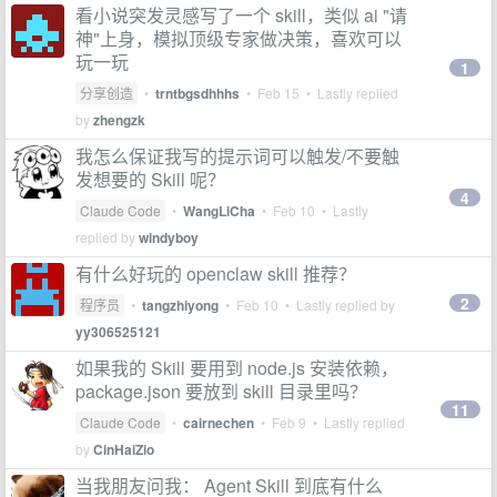
看小说突发灵感写了一个 skill，类似 ai "请
神"上身，模拟顶级专家做决策，喜欢可以
玩一玩
1
分享创造
•
trntbgsdhhhs
•
Feb 15
• Lastly replied
by
zhengzk
我怎么保证我写的提示词可以触发/不要触
发想要的 Skill 呢？
4
Claude Code
•
WangLiCha
•
Feb 10
• Lastly
replied by
windyboy
有什么好玩的 openclaw skill 推荐？
2
程序员
•
tangzhiyong
•
Feb 10
• Lastly replied by
yy306525121
如果我的 Skill 要用到 node.js 安装依赖，
package.json 要放到 skill 目录里吗？
11
Claude Code
•
cairnechen
•
Feb 9
• Lastly replied
by
CinHaiZio
当我朋友问我： Agent Skill 到底有什么