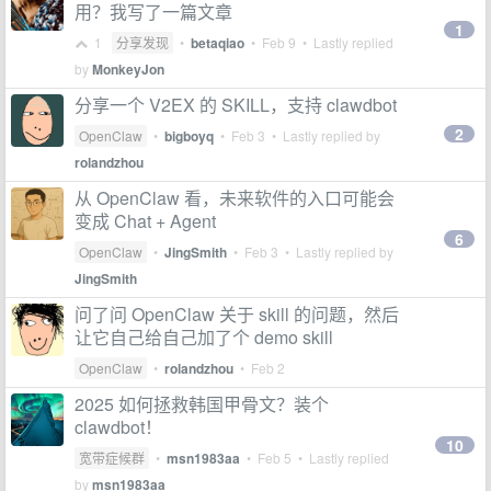
用？我写了一篇文章
1
1
分享发现
•
betaqiao
•
Feb 9
• Lastly replied
by
MonkeyJon
分享一个 V2EX 的 SKILL，支持 clawdbot
2
OpenClaw
•
bigboyq
•
Feb 3
• Lastly replied by
rolandzhou
从 OpenClaw 看，未来软件的入口可能会
变成 Chat + Agent
6
OpenClaw
•
JingSmith
•
Feb 3
• Lastly replied by
JingSmith
问了问 OpenClaw 关于 skill 的问题，然后
让它自己给自己加了个 demo skill
OpenClaw
•
rolandzhou
•
Feb 2
2025 如何拯救韩国甲骨文？装个
clawdbot！
10
宽带症候群
•
msn1983aa
•
Feb 5
• Lastly replied
by
msn1983aa