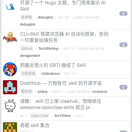
开源了一个 Hugo 主题，专门用来展示 AI
Skill
2
技术栈
•
debuginn
•
Apr 19
• Lastly replied by
debuginn
CLI+Skill 搭建浏览器 AI 自动化框架，告别
一切重复枯燥任务
2
GitHub
•
TechShrimp
•
Apr 14
• Lastly replied by
dengjunwen
把最近很火的 SBTI 做成了 Skill
分享发现
•
c0dedance
•
Apr 10
DistillHub — 万物皆可 .skill 的开源宇宙
1
程序员
•
szboy
•
Apr 9
• Lastly replied by
evansun
请教： skill 已上架 clawhub，想继续往
awesome-openclaw-skills 提交 pr
1
OpenClaw
•
4mYHime
•
Apr 7
奇葩 skill 集合