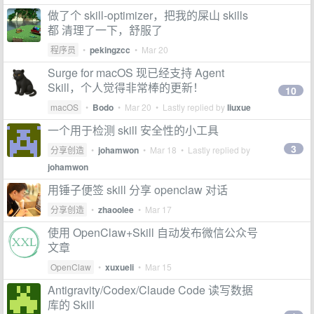
做了个 skill-optimizer，把我的屎山 skills
都 清理了一下，舒服了
程序员
•
pekingzcc
•
Mar 20
Surge for macOS 现已经支持 Agent
Skill，个人觉得非常棒的更新！
10
macOS
•
Bodo
•
Mar 20
• Lastly replied by
liuxue
一个用于检测 skill 安全性的小工具
3
分享创造
•
johamwon
•
Mar 18
• Lastly replied by
johamwon
用锤子便签 skill 分享 openclaw 对话
分享创造
•
zhaoolee
•
Mar 17
使用 OpenClaw+Skill 自动发布微信公众号
文章
OpenClaw
•
xuxueli
•
Mar 15
Antigravity/Codex/Claude Code 读写数据
库的 Skill