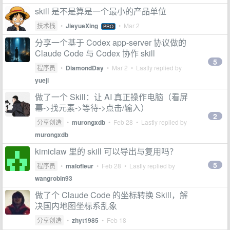
skill 是不是算是一个最小的产品单位
技术栈
•
JieyueXing
•
Mar 2
PRO
分享一个基于 Codex app-server 协议做的
Claude Code 与 Codex 协作 skill
5
程序员
•
DiamondDay
•
Mar 2
• Lastly replied by
yueji
做了一个 Skill：让 AI 真正操作电脑（看屏
幕->找元素->等待->点击/输入）
2
分享创造
•
murongxdb
•
Feb 28
• Lastly replied by
murongxdb
kimiclaw 里的 skill 可以导出与复用吗？
5
程序员
•
malofleur
•
Feb 28
• Lastly replied by
wangrobin93
做了个 Claude Code 的坐标转换 Skill，解
决国内地图坐标系乱象
分享创造
•
zhyt1985
•
Feb 18