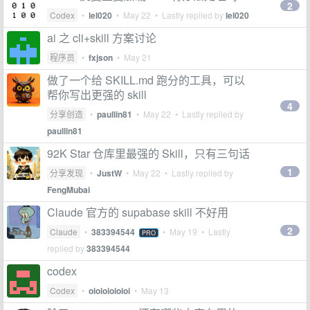
2
Codex
•
lel020
•
May 22
• Lastly replied by
lel020
ai 之 cli+skill 方案讨论
程序员
•
fxjson
•
May 21
做了一个给 SKILL.md 跑分的工具，可以
帮你写出更强的 skill
4
分享创造
•
paullin81
•
May 22
• Lastly replied by
paullin81
92K Star 仓库里最强的 Skill，只有三句话
1
分享发现
•
JustW
•
May 22
• Lastly replied by
FengMubai
Claude 官方的 supabase skill 不好用
2
Claude
•
383394544
•
May 19
• Lastly
PRO
replied by
383394544
codex
Codex
•
oioioioioioi
•
May 13