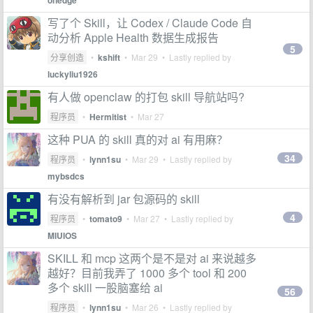
onedge
写了个 Skill，让 Codex / Claude Code 自
动分析 Apple Health 数据生成报告
5
分享创造
•
kshift
•
Mar 29
• Lastly replied by
luckyliu1926
有人做 openclaw 的打包 skill 导航站吗?
程序员
•
Hermitist
•
Mar 27
这种 PUA 的 skill 真的对 ai 有用麻？
34
程序员
•
lynn1su
•
Mar 29
• Lastly replied by
mybsdcs
有没有解析到 jar 包源码的 skill
4
程序员
•
tomato9
•
Mar 27
• Lastly replied by
MIUIOS
SKILL 和 mcp 这两个是不是对 ai 来说越多
越好？目前我弄了 1000 多个 tool 和 200
多个 skill 一股脑塞给 ai
56
程序员
•
lynn1su
•
Mar 26
• Lastly replied by