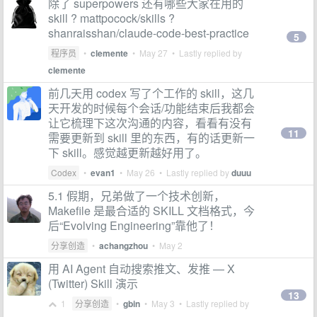
除了 superpowers 还有哪些大家在用的
skill ? mattpocock/skills ?
shanraisshan/claude-code-best-practice
5
程序员
•
clemente
•
May 27
• Lastly replied by
clemente
前几天用 codex 写了个工作的 skill，这几
天开发的时候每个会话/功能结束后我都会
让它梳理下这次沟通的内容，看看有没有
11
需要更新到 skill 里的东西，有的话更新一
下 skill。感觉越更新越好用了。
Codex
•
evan1
•
May 26
• Lastly replied by
duuu
5.1 假期，兄弟做了一个技术创新，
Makefile 是最合适的 SKILL 文档格式，今
后“Evolving Engineering”靠他了！
分享创造
•
achangzhou
•
May 2
用 AI Agent 自动搜索推文、发推 — X
(Twitter) Skill 演示
13
1
分享创造
•
gbin
•
May 3
• Lastly replied by