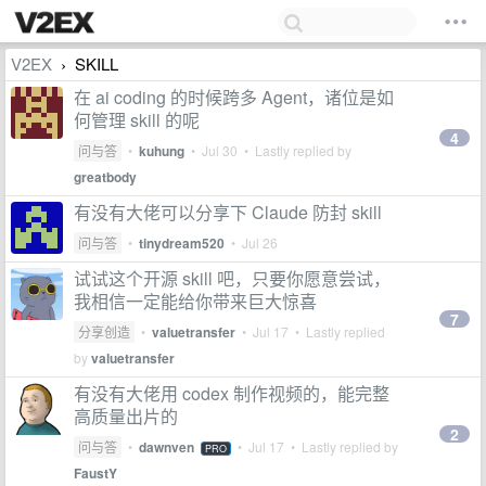
V2EX
SKILL
›
在 ai coding 的时候跨多 Agent，诸位是如
何管理 skill 的呢
4
问与答
•
kuhung
•
Jul 30
• Lastly replied by
greatbody
有没有大佬可以分享下 Claude 防封 skill
问与答
•
tinydream520
•
Jul 26
试试这个开源 skill 吧，只要你愿意尝试，
我相信一定能给你带来巨大惊喜
7
分享创造
•
valuetransfer
•
Jul 17
• Lastly replied
by
valuetransfer
有没有大佬用 codex 制作视频的，能完整
高质量出片的
2
问与答
•
dawnven
•
Jul 17
• Lastly replied by
PRO
FaustY