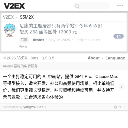
V2EX
S5M2X
›
尼康的主题居然只有两个帖？今年 618 好
想买 Z63 坐等国补 13000 元
14
尼康
•
licsber
•
May 16, 2025
• Lastly replied by
flmn
© 2026 V2EX · 8ms · 3.9.8.5
About
·
Language
AI-dns 最稳的中转服务
一个主打稳定可用的 AI 中转站，提供 GPT Pro、Claude Max
等模型接入，适合开发、办公和高频使用场景。相比单纯低
›
价，我们更重视长期稳定、响应顺畅和持续可用，并支持开
票与退款，适合追求省心体验的
Promoted by
yangzhi88118
PRO