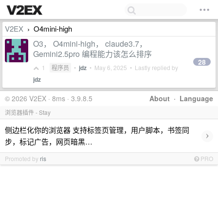
V2EX
O4mini-high
›
O3， O4mini-high， claude3.7，
Gemini2.5pro 编程能力该怎么排序
28
1
程序员
•
jdz
•
May 6, 2025
• Lastly replied by
jdz
© 2026 V2EX · 8ms · 3.9.8.5
About
·
Language
浏览器插件 - Stay
侧边栏化你的浏览器 支持标签页管理，用户脚本，书签同
›
步，标记广告，网页暗黑…
Promoted by
ris
PRO