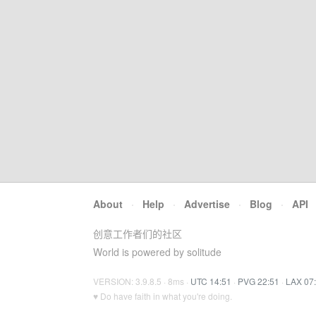
About
·
Help
·
Advertise
·
Blog
·
API
创意工作者们的社区
World is powered by solitude
VERSION: 3.9.8.5 · 8ms ·
UTC 14:51
·
PVG 22:51
·
LAX 07
♥ Do have faith in what you're doing.