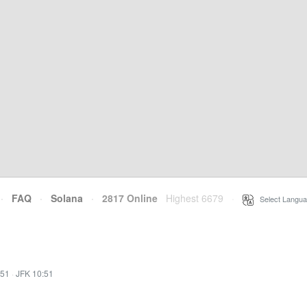
·
FAQ
·
Solana
·
2817 Online
Highest 6679
·
Select Langua
:51
·
JFK 10:51