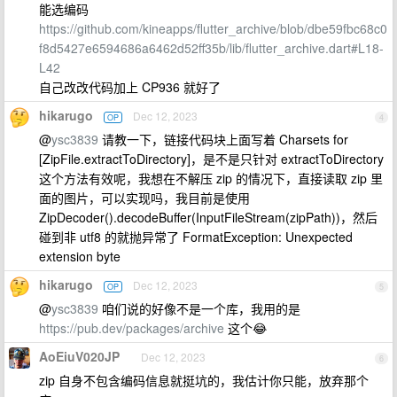
能选编码
https://github.com/kineapps/flutter_archive/blob/dbe59fbc68c0
f8d5427e6594686a6462d52ff35b/lib/flutter_archive.dart#L18-
L42
自己改改代码加上 CP936 就好了
hikarugo
Dec 12, 2023
OP
4
@
ysc3839
请教一下，链接代码块上面写着 Charsets for
[ZipFile.extractToDirectory]，是不是只针对 extractToDirectory
这个方法有效呢，我想在不解压 zip 的情况下，直接读取 zip 里
面的图片，可以实现吗，我目前是使用
ZipDecoder().decodeBuffer(InputFileStream(zipPath))，然后
碰到非 utf8 的就抛异常了 FormatException: Unexpected
extension byte
hikarugo
Dec 12, 2023
OP
5
@
ysc3839
咱们说的好像不是一个库，我用的是
https://pub.dev/packages/archive
这个😂
AoEiuV020JP
Dec 12, 2023
6
zip 自身不包含编码信息就挺坑的，我估计你只能，放弃那个