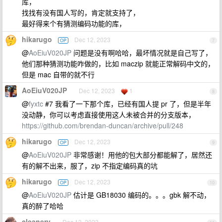
库，
找找有没有国人写的，肯定就支持了，
最好得来个有猜测编码功能的库，
hikarugo
Dec 12, 2023
OP
7
@
AoEiuV020JP
问题是没有啊哈哈，最坏情况就是自己写了，
他们那种猜测功能咋做的，比如 maczip 就能正常解码中文的，
但是 mac 自带的就不行
AoEiuV020JP
Dec 12, 2023
1
8
@
fyxtc
#7 我看了一下那个库，已经有国人提 pr 了，但是半年
没动静，你可以考虑直接使用这人未被合并的分支版本，
https://github.com/brendan-duncan/archive/pull/248
hikarugo
Dec 12, 2023
OP
9
@
AoEiuV020JP
非常感谢！用他的包大部分都能解了，居然还
有的解不出来，服了，zip 不指定编码真的坑
hikarugo
Dec 12, 2023
OP
10
@
AoEiuV020JP
估计是 GB18030 编码的。。。gbk 解不动，
真的醉了哈哈
cleanery
Dec 13, 2023