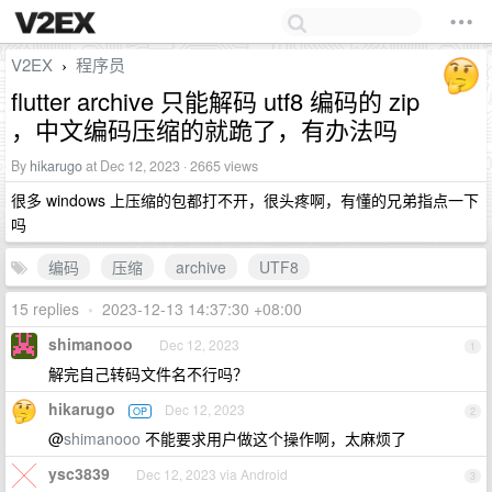
V2EX
程序员
›
flutter archive 只能解码 utf8 编码的 zip
，中文编码压缩的就跪了，有办法吗
By
hikarugo
at Dec 12, 2023 · 2665 views
很多 windows 上压缩的包都打不开，很头疼啊，有懂的兄弟指点一下
吗
编码
压缩
archive
UTF8
15 replies
•
2023-12-13 14:37:30 +08:00
shimanooo
Dec 12, 2023
1
解完自己转码文件名不行吗？
hikarugo
Dec 12, 2023
OP
2
@
shimanooo
不能要求用户做这个操作啊，太麻烦了
ysc3839
Dec 12, 2023 via Android
3