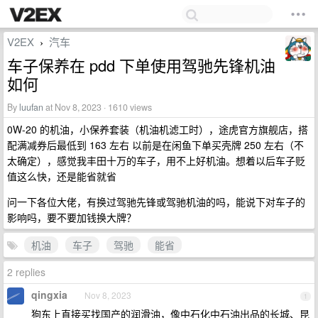
V2EX
汽车
›
车子保养在 pdd 下单使用驾驰先锋机油
如何
By
luufan
at Nov 8, 2023 · 1610 views
0W-20 的机油，小保养套装（机油机滤工时），途虎官方旗舰店，搭
配满减券后最低到 163 左右 以前是在闲鱼下单买壳牌 250 左右（不
太确定），感觉我丰田十万的车子，用不上好机油。想着以后车子贬
值这么快，还是能省就省
问一下各位大佬，有换过驾驰先锋或驾驰机油的吗，能说下对车子的
影响吗，要不要加钱换大牌？
机油
车子
驾驰
能省
2 replies
qingxia
Nov 8, 2023
1
狗东上直接买找国产的润滑油，像中石化中石油出品的长城、昆