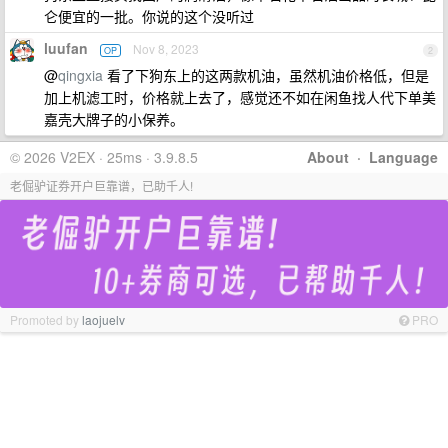
仑便宜的一批。你说的这个没听过
luufan
Nov 8, 2023
OP
2
@
qingxia
看了下狗东上的这两款机油，虽然机油价格低，但是
加上机滤工时，价格就上去了，感觉还不如在闲鱼找人代下单美
嘉壳大牌子的小保养。
© 2026 V2EX · 25ms · 3.9.8.5
About
·
Language
老倔驴证券开户巨靠谱，已助千人!
Promoted by
laojuelv
PRO