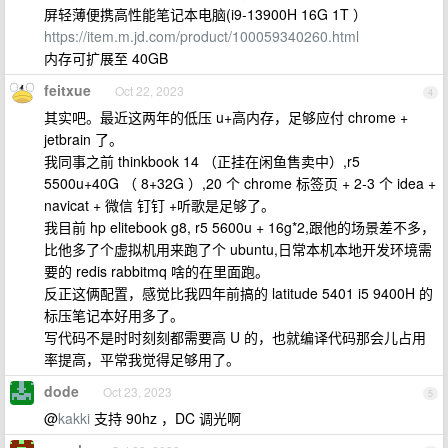
屏轻薄便携高性能笔记本电脑(i9-13900H 16G 1T ）
https://item.m.jd.com/product/100059340260.html
内存可扩展至 40GB
feitxue
Oct 22, 2023
4
其实吧。最近这两年的低压 u+高内存，足够应付 chrome +
jetbrain 了。
我同事之前 thinkbook 14 （正挂在闲鱼售卖中）,r5
5500u+40G （ 8+32G ）,20 个 chrome 标签页 + 2-3 个 idea +
navicat + 微信 钉钉 +听歌是足够了。
我目前 hp elitebook g8, r5 5600u + 16g*2,跟他的场景差不多，
比他多了个虚拟机用来跑了个 ubuntu,日常本机本地开发环境需
要的 redis rabbitmq 啥的在里面跑。
反正这俩配置，感觉比我四年前搞的 latitude 5401 i5 9400H 的
标压笔记本好用多了。
写代码不是时时刻刻都需要高 U 的，也就编译代码那会儿占用
率提高，平常我觉得足够用了。
dode
Oct 23, 2023
5
@
kakki
支持 90hz ，DC 调光啊