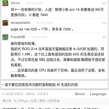
cfcoo
Oct 24, 2023
13
双十一也有换的计划，入选：联想小新 pro 16 和惠普战 99(可
更换内存)，U 都是 7840
wowpaladin
Oct 24, 2023
14
yoga air 14s 32G + 1TB ，拼多多 7200 。
FrankHB
Oct 25, 2023
15
看你管啥叫轻薄。
我初代 ROG G14 当年直接天猫旗舰店里 8+32GB 加满的，顶
配带灯 1.5W 。这个比上面有提到的加到 40G 的无畏应该还轻
点。不过日常还是 SB2 远程过去，屏幕和键盘/触摸板手感还是
有差距。
……这货最坑的是 CPU 风扇坏了巨响，最近消停了没管，会有
概率降频。
• 请不要在回答技术问题时复制粘贴 AI 生成的内容
© 2026 V2EX · 68ms · 3.9.8.5
About
·
Language
蒲公英 - 🚀上传App→生成二维码→扫码安装