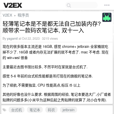
V2EX
程序员
›
轻薄笔记本是不是都无法自己加装内存?
顺带求一款码农笔记本, 双十一入
By
yagamil
at Oct 22, 2023 · 3215 views
现在的很多版本主流还是 16GB, 感觉 chrome+ jetbrain 全家桶就吃
掉不少了. 16GB 或者内存无法扩展的就不考虑了. mac 不考虑. 现在
的 win+wsl 很香
主要最近去图书馆比较多, 不然平时在家就是台式机了.
感觉 5-6 年前的台式机性能都是吊打现在的旗舰的笔记本.
为了续航,不需要独显, CPU 性能高点,标压 i5 以上
其他的好像也没什么要求. 根据周围的经验, 笔记本要选大厂,小厂或者
贴牌的问题多多(小米华为这种后起之秀贴牌的就算了,坑小白专用).
台式机
笔记本
码农
jetbrain