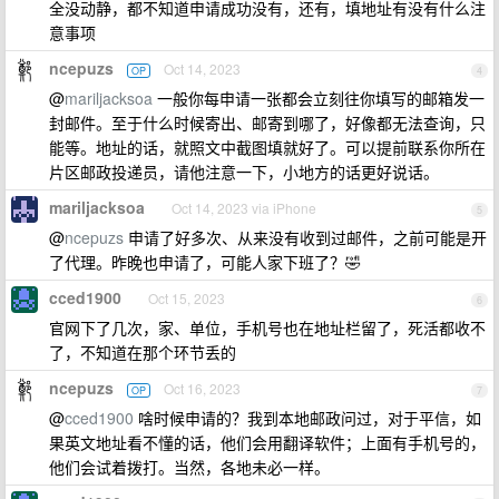
全没动静，都不知道申请成功没有，还有，填地址有没有什么注
意事项
ncepuzs
Oct 14, 2023
OP
4
@
mariljacksoa
一般你每申请一张都会立刻往你填写的邮箱发一
封邮件。至于什么时候寄出、邮寄到哪了，好像都无法查询，只
能等。地址的话，就照文中截图填就好了。可以提前联系你所在
片区邮政投递员，请他注意一下，小地方的话更好说话。
mariljacksoa
Oct 14, 2023 via iPhone
5
@
ncepuzs
申请了好多次、从来没有收到过邮件，之前可能是开
了代理。昨晚也申请了，可能人家下班了？🤣
cced1900
Oct 15, 2023
6
官网下了几次，家、单位，手机号也在地址栏留了，死活都收不
了，不知道在那个环节丢的
ncepuzs
Oct 16, 2023
OP
7
@
cced1900
啥时候申请的？我到本地邮政问过，对于平信，如
果英文地址看不懂的话，他们会用翻译软件；上面有手机号的，
他们会试着拨打。当然，各地未必一样。