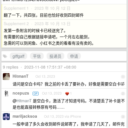
Supplement 1 · 2023 年 10 月 12 日
翻了一下，共四张，目前也恰好收到四封邮件
Supplement 2 · 2023 年 10 月 13 日
发第一条附言的时候卡已经送完了。
有需要的自己根据链接申请吧，一个月左右能到，
急需的可以到闲鱼、小红书之类的看看有没有卖的。
giffgaff
平信
投递员
申请
9 replies
•
2023-11-08 17:51:37 +08:00
HitmanT
Oct 13, 2023
1
请问是空白卡吗？我之前的卡丢了要补办，好像是需要空白卡🤣
ncepuzs
Oct 13, 2023
1
OP
2
@
HitmanT
是空白卡，激活了才知道号码。不清楚丢了补卡是不
是也能直接转移原有号码……
mariljacksoa
Oct 13, 2023 via iPhone
3
一般申请了多久会收到邮件说邮寄了，我申请了几天了，邮件完