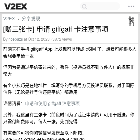
V2EX
分享发现
›
[赠三张卡] 申请 giffgaff 卡注意事项
By
ncepuzs
at Oct 12, 2023 · 3872 views
前两天在手机 giffgaff App 上发现可以转成 eSIM 了，想着可能很多人
会想要申请一张
但因为是通过平信寄过来的，丢件（投递员找不到收件人）的概率非
常大
有个小技巧是在地址栏上填写你的手机号方便投递员联系，对于国际
信件（无论是挂号信还是平信）都适用
详情请看：
申请和使用 giffgaff 注意事项
另外，我这里有三张卡（前段时间为了验证申请的）可用于赠送，你
只需付邮费即可，每人一张，先到先得
有需要的可将你的微信号发送至以下邮箱：
aWFtenMuY25AcHJvdG9ubWFpbC5jb20=