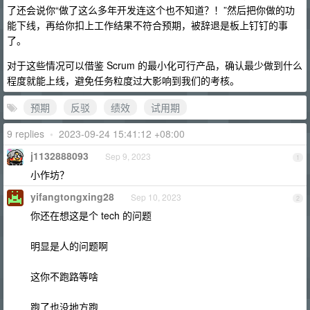
了还会说你“做了这么多年开发连这个也不知道？！”然后把你做的功
能下线，再给你扣上工作结果不符合预期，被辞退是板上钉钉的事
了。
对于这些情况可以借鉴 Scrum 的最小化可行产品，确认最少做到什么
程度就能上线，避免任务粒度过大影响到我们的考核。
预期
反驳
绩效
试用期
9 replies
•
2023-09-24 15:41:12 +08:00
j1132888093
Sep 9, 2023
1
小作坊？
yifangtongxing28
Sep 10, 2023
2
你还在想这是个 tech 的问题
明显是人的问题啊
这你不跑路等啥
跑了也没地方跑