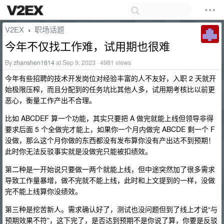
V2EX
职场话题
›
今年不仅找工作难，试用期也很难
By
zhanshen1614
at Sep 9, 2023 · 4981 views
今年有些招聘的技术开发岗位对经验丰富的人不友好，入职 2 天就开
始极限压榨，而且分配到的任务坑比其他人多，试用期考核比以前更
恶心，衡量工作产出不合理。
比如 ABCDEF 算一个功能，其实只要把 A 做完就能上线但领导非得
要求后面 5 个全做完才能上，如果你一个月内做完 ABCDE 剩一个 F
没做，那么这个月你做的东西都没有发布算你没有产出达不到预期！
此时你无法反驳事实就是没做完只能被扣绩效。
第二种是一开始说只要做一两个就能上线，但中途突然加了很多需求
导致工作量暴增，做不完就不能上线，此时和上文提到的一样，没做
完不能上线算你没绩效。
第三种是挖苦新人。需求确认好了，测试也没问题但到了线上才说“与
预期效果不符”，这下完了，是否达到预期不是你说了算，你要是反驳