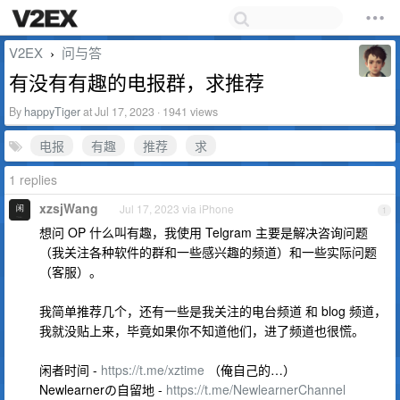
V2EX
问与答
›
有没有有趣的电报群，求推荐
By
happyTiger
at Jul 17, 2023 · 1941 views
电报
有趣
推荐
求
1 replies
xzsjWang
Jul 17, 2023 via iPhone
1
想问 OP 什么叫有趣，我使用 Telgram 主要是解决咨询问题
（我关注各种软件的群和一些感兴趣的频道）和一些实际问题
（客服）。
我简单推荐几个，还有一些是我关注的电台频道 和 blog 频道，
我就没贴上来，毕竟如果你不知道他们，进了频道也很慌。
闲者时间 -
https://t.me/xztime
（俺自己的…）
Newlearnerの自留地 -
https://t.me/NewlearnerChannel