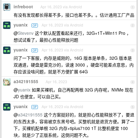
infreboot
Apr 16, 2023 via Android
1
有没有发现都长得差不多，接口也差不多。。估计通用工厂产品
yuanix
Apr 16, 2023 via Android
OP
2
@
Stevenv
这个默认配置看起来还行，32G+1T+Win11 Pro ，
想试试看了，最担心性能释放问题
yuanix
Apr 16, 2023 via Android
OP
3
问了一下客服，内存是威刚的，16G 版本是单条，32G 版本是
双通道，硬盘是雷克沙的，读速 3000 ，硬盘可能差点意思，内
存应该没啥问题，就是不方便扩展 64G
a342191555
Apr 16, 2023
4
@
yuanix
如果买裸机，自己再配两根 32G 内存呢，NVMe 现在
JD 也便宜，可以自己买。
yuanix
Apr 16, 2023 via Android
OP
5
@
a342191555
这个方案挺好的，就是担心性能释放不了，要退
的东西太多，容易被京东黑号吧。买整机就是退货方便。算了一
下，买裸机配单根 32G 内存+tiplus7100 1T 比整机便宜 100
块，就是少了正版系统，这倒问题不大。