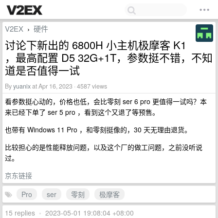
V2EX
硬件
›
讨论下新出的 6800H 小主机极摩客 K1
，最高配置 D5 32G+1T，参数挺不错，不知
道是否值得一试
By
yuanix
at Apr 16, 2023 · 4587 views
看参数挺心动的，价格也低，会比零刻 ser 6 pro 更值得一试吗？本
来已经下单了 ser 5 pro ，看到这个又退了等预售。
也带有 Windows 11 Pro ，和零刻挺像的，30 天无理由退货。
比较担心的是性能释放问题，以及这个厂的做工问题，之前没听说
过。
京东链接
Pro
ser
零刻
极摩客
15 replies
•
2023-05-01 19:08:04 +08:00