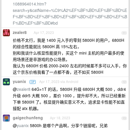
1088964014.htm?
search=y&catName=%C9%A2%EF%BF%BD%EF%BF%BD%E
F%BF%BD%EF%BF%BD%EF%BF%BD%EF%BF%BD%EF%B
F%BD%EF%BF%BD#bd
zealer8
Apr 17, 2023
11
价格不太行，我是 1400 元入手的零刻 5800H 的用户，6800H
的综合性能就比 5800H 高 15%左右，
别和我谈什么核显性能提升，买这个 mini 主机的用户最多的使
用场景还是非游戏的办公场景。
我认为 6800H 价格 2000-2400 左右的时候差不多可以入手，你
这个京东价格我看了一点都不香，还不如买 5800H
yuanix
Apr 17, 2023 via Android
OP
12
@
zealer8
64G+1T 的话，5800H 升级 6800H 大概 500 ，ddr4
升级 ddr5 大概 500 ，差价 1000 ，提升却不大，所以已经重新
下单 5800H 了。核显提升确实意义不大，追求显卡性能不如直
接配 atx 机器。
gaigechunfeng
Apr 18, 2023
13
@
yuanix
5800h 是哪个产品啊，分享个链接呢，兄弟