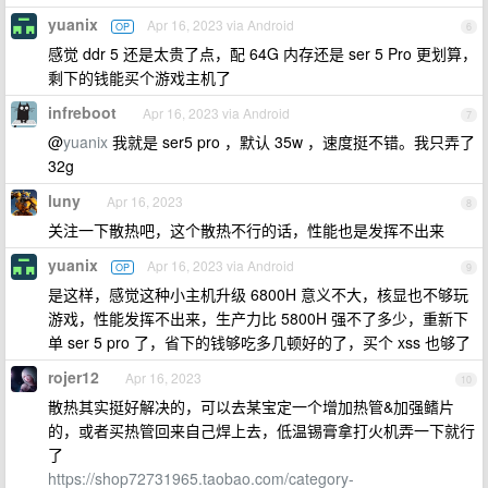
yuanix
Apr 16, 2023 via Android
OP
6
感觉 ddr 5 还是太贵了点，配 64G 内存还是 ser 5 Pro 更划算，
剩下的钱能买个游戏主机了
infreboot
Apr 16, 2023 via Android
7
@
yuanix
我就是 ser5 pro ，默认 35w ，速度挺不错。我只弄了
32g
luny
Apr 16, 2023
8
关注一下散热吧，这个散热不行的话，性能也是发挥不出来
yuanix
Apr 16, 2023 via Android
OP
9
是这样，感觉这种小主机升级 6800H 意义不大，核显也不够玩
游戏，性能发挥不出来，生产力比 5800H 强不了多少，重新下
单 ser 5 pro 了，省下的钱够吃多几顿好的了，买个 xss 也够了
rojer12
Apr 16, 2023
10
散热其实挺好解决的，可以去某宝定一个增加热管&加强鳍片
的，或者买热管回来自己焊上去，低温锡膏拿打火机弄一下就行
了
https://shop72731965.taobao.com/category-