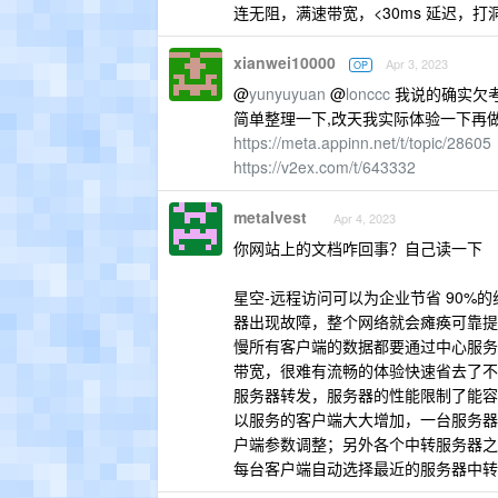
连无阻，满速带宽，<30ms 延迟，
xianwei10000
Apr 3, 2023
OP
@
yunyuyuan
@
lonccc
我说的确实欠考虑
简单整理一下,改天我实际体验一下再
https://meta.appinn.net/t/topic/28605
https://v2ex.com/t/643332
metalvest
Apr 4, 2023
你网站上的文档咋回事？自己读一下
星空-远程访问可以为企业节省 90
器出现故障，整个网络就会瘫痪可靠提
慢所有客户端的数据都要通过中心服务
带宽，很难有流畅的体验快速省去了不
服务器转发，服务器的性能限制了能容
以服务的客户端大大增加，一台服务器
户端参数调整；另外各个中转服务器之
每台客户端自动选择最近的服务器中转