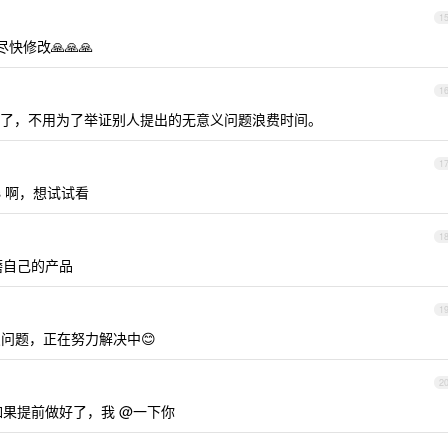
1
修改🙏🙏🙏
1
了，不用为了举证别人提出的无意义问题浪费时间。
1
s 啊，想试试看
1
磨自己的产品
1
点问题，正在努力解决中😊
2
如果提前做好了，我 @一下你