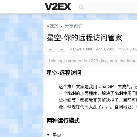
V2EX
分享创造
›
星空-你的远程访问管家
xianwei10000
·
Apr 3, 2023
· 13954 vie
This topic created in 1223 days ago, the inf
星空-远程访问
这个推广文案是我用 ChatGPT 生
一个
N2N
的加壳程序，解决了
N2N
使用门
些小细节，都被我完美解决掉了，目前可
源，🐶现在代码太乱了。。。官网地址：
两种运行模式
单点