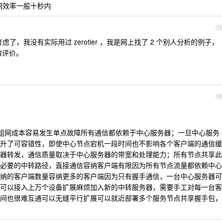
打洞效率一般十秒内
1
了，我没有实际用过 zerotier ，我是网上找了 2 个别人分析的例子，
做评价。
1
%的组网成本容易发生单点故障所有通信都依赖于中心服务器；一旦中心服务
升了可容错性，即使中心节点宕机一段时间也不影响各个客户端的通信缓
器转发，通信质量取决于中心服务器的带宽和处理能力；所有节点共享此
必要的中转路径，直接通信容纳客户端有限因为所有节点流量都依赖中心
纳的客户端数量容纳更多的客户端因为只有握手通信，一台中心服务器可
可以接入上万个设备扩展麻烦加入新的中转服务器，需要手工对每一台客
间也很难互通可以无缝平行扩展可以就近部署多个服务节点共享握手包，