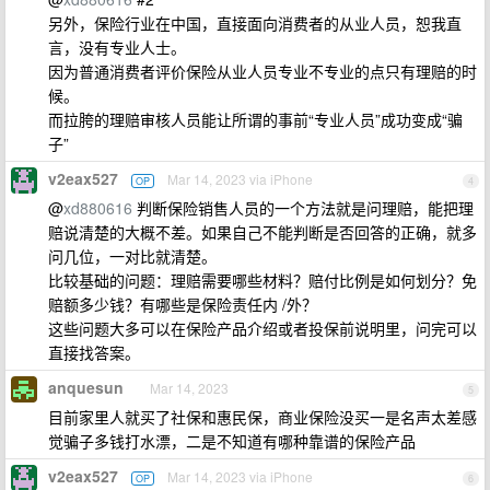
另外，保险行业在中国，直接面向消费者的从业人员，恕我直
言，没有专业人士。
因为普通消费者评价保险从业人员专业不专业的点只有理赔的时
候。
而拉胯的理赔审核人员能让所谓的事前“专业人员”成功变成“骗
子”
v2eax527
Mar 14, 2023 via iPhone
OP
4
@
xd880616
判断保险销售人员的一个方法就是问理赔，能把理
赔说清楚的大概不差。如果自己不能判断是否回答的正确，就多
问几位，一对比就清楚。
比较基础的问题：理赔需要哪些材料？赔付比例是如何划分？免
赔额多少钱？有哪些是保险责任内 /外？
这些问题大多可以在保险产品介绍或者投保前说明里，问完可以
直接找答案。
anquesun
Mar 14, 2023
5
目前家里人就买了社保和惠民保，商业保险没买一是名声太差感
觉骗子多钱打水漂，二是不知道有哪种靠谱的保险产品
v2eax527
Mar 14, 2023 via iPhone
OP
6