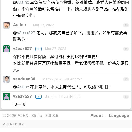
@
Arainc
具体保险产品我不熟悉，恕难推荐。我爱人在某险司内
勤，不介意的话可以帮推荐一下，她只熟悉内部产品，推荐难免
带有倾向性。
Arainc
Mar 17, 2023
10
@
v2eax527
老哥，那我先自己了解下，谢谢啦，如果有需要再
联系你~
v2eax527
Mar 27, 2023
OP
11
保险不要只看保额，起付线和支付比例很重要！
对比就是普通百万医疗和惠民保，看似保额都不低，价格差距很
大。
yanduan30
Mar 27, 2023 via Android
12
@
Arainc
在北京吗，本人友邦代理人，可以线下聊聊~
v2eax527
Jul 4, 2023 via iPhone
OP
13
顶一顶
© 2026 V2EX · 35ms · 3.9.8.5
About
·
Language
APENEBULA