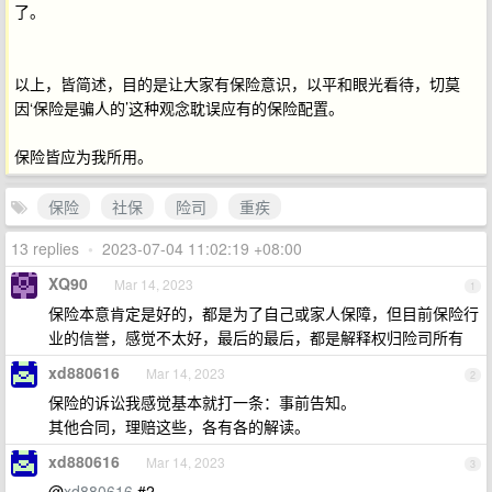
了。
以上，皆简述，目的是让大家有保险意识，以平和眼光看待，切莫
因‘保险是骗人的’这种观念耽误应有的保险配置。
保险皆应为我所用。
保险
社保
险司
重疾
13 replies
•
2023-07-04 11:02:19 +08:00
XQ90
Mar 14, 2023
1
保险本意肯定是好的，都是为了自己或家人保障，但目前保险行
业的信誉，感觉不太好，最后的最后，都是解释权归险司所有
xd880616
Mar 14, 2023
2
保险的诉讼我感觉基本就打一条：事前告知。
其他合同，理赔这些，各有各的解读。
xd880616
Mar 14, 2023
3
@
xd880616
#2