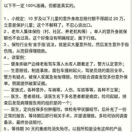
以下不一定 100%准确，但都是真实的。
1 、小规定：10 岁及以下儿童的意外身故总赔付额不得超过 20 万，
立意是保护儿童；这个不解释了，不忍心说出口。
2 、老年人集体保险（村、社区、养老机构等），单人的意外身故保
额也不会过高，这个好像没有明确规定，属于行规。
3 、保险行业有‘金手指’说法，就是买大量意外险，然后发生意外手指
伤残，从而获得理赔款。
4 、讲案例：
---- 健身房破产边缘老板驾车落入水库人跟着走了，警方认定意外；
---- 生意赔钱，制造事故，面包车撞树起火，驾驶员烧的面目全非，
警方有疑点，被保人家属急匆匆理赔，险司联合调查发现多份意外保
单，侧面提供破案证据。
---- 家族式，各种意外，车祸等，人伤、车损等等，各种不立案；
---- 医生、患者搭线，该医生名下多名患者都是癌症，险司起疑，排
查后发现病理报告用的组织是同一个；
---- 医生，定向投保多份肿瘤险，体检有甲状腺结节，后补充了一份
正常的报告，等待期后即行相关手术，并提请理赔，多险司协同调查
备诉，最终协谈赔付。
5 、等待期 30 天的重疾险消失殆尽，以我所知是没有这样的产品