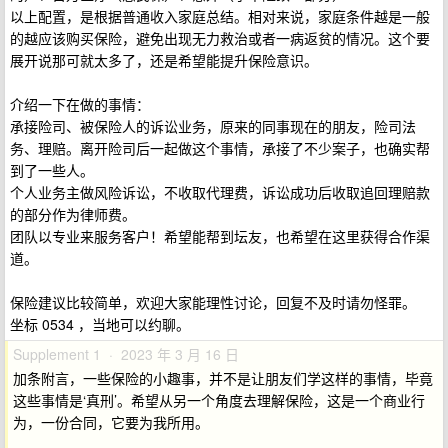
以上配置，是根据普通收入家庭总结。相对来说，家庭条件越是一般
的越应该购买保险，避免出现无力救治或者一病返贫的情况。这个要
展开说那可就太多了，还是希望能提升保险意识。
介绍一下在做的事情：
承接险司、被保险人的诉讼业务，原来的同事现在的朋友，险司法
务、理赔。离开险司后一起做这个事情，承接了不少案子，也确实帮
到了一些人。
个人业务主做风险诉讼，不收取代理费，诉讼成功后收取追回理赔款
的部分作为律师费。
团队以专业来服务客户！希望能帮到坛友，也希望在这里获得合作渠
道。
保险建议比较简单，欢迎大家能理性讨论，回复不及时请勿怪罪。
坐标 0534 ，当地可以约聊。
Supplement 1 · 2023 年 3 月 16 日
加条附言，一些保险的小趣事，并不是让朋友们学这样的事情，毕竟
这些事情是‘真刑’。希望从另一个角度去理解保险，这是一个商业行
为，一份合同，它要为我所用。