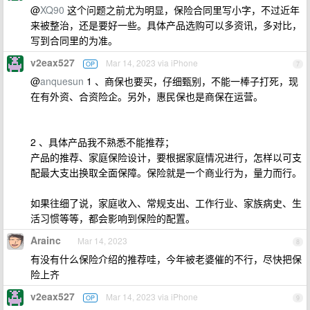
@
XQ90
这个问题之前尤为明显，保险合同里写小字，不过近年
来被整治，还是要好一些。具体产品选购可以多资讯，多对比，
写到合同里的为准。
v2eax527
Mar 14, 2023 via iPhone
OP
7
@
anquesun
1 、商保也要买，仔细甄别，不能一棒子打死，现
在有外资、合资险企。另外，惠民保也是商保在运营。
2 、具体产品我不熟悉不能推荐；
产品的推荐、家庭保险设计，要根据家庭情况进行，怎样以可支
配最大支出换取全面保障。保险就是一个商业行为，量力而行。
如果往细了说，家庭收入、常规支出、工作行业、家族病史、生
活习惯等等，都会影响到保险的配置。
Arainc
Mar 14, 2023
8
有没有什么保险介绍的推荐哇，今年被老婆催的不行，尽快把保
险上齐
v2eax527
Mar 14, 2023 via iPhone
OP
9