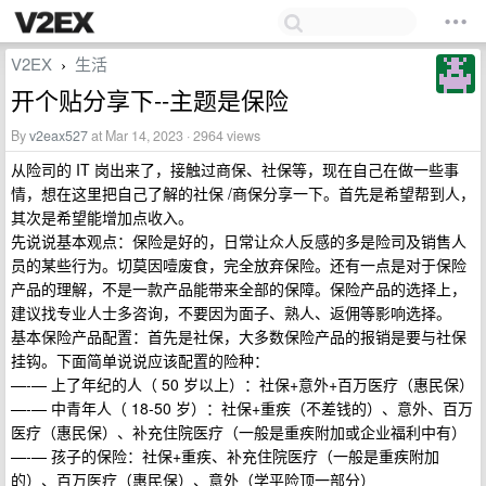
V2EX
生活
›
开个贴分享下--主题是保险
By
v2eax527
at Mar 14, 2023 · 2964 views
从险司的 IT 岗出来了，接触过商保、社保等，现在自己在做一些事
情，想在这里把自己了解的社保 /商保分享一下。首先是希望帮到人，
其次是希望能增加点收入。
先说说基本观点：保险是好的，日常让众人反感的多是险司及销售人
员的某些行为。切莫因噎废食，完全放弃保险。还有一点是对于保险
产品的理解，不是一款产品能带来全部的保障。保险产品的选择上，
建议找专业人士多咨询，不要因为面子、熟人、返佣等影响选择。
基本保险产品配置：首先是社保，大多数保险产品的报销是要与社保
挂钩。下面简单说说应该配置的险种：
—-— 上了年纪的人（ 50 岁以上）：社保+意外+百万医疗（惠民保）
—-— 中青年人（ 18-50 岁）：社保+重疾（不差钱的）、意外、百万
医疗（惠民保）、补充住院医疗（一般是重疾附加或企业福利中有）
—-— 孩子的保险：社保+重疾、补充住院医疗（一般是重疾附加
的）、百万医疗（惠民保）、意外（学平险顶一部分）