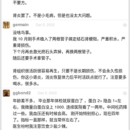
不要方。
肾炎罢了。不是小毛病，但是也没太大问题。
germain
Dec 5, 2022
2
没啥鸟事。
我 10 月刚手术植入了两根管子搞定结石肾梗阻，严重积水，严
重肾损伤。
下个月再去激光把石头弄掉，再换两根管子。
随后还要手术拿管子。
肾组织很活跃很容易再生，只要不是长期损伤，不会永久性损
伤，你这小肾炎，消炎恢复体力后平时活跃点就行了。注意要多
喝水，很多水。
ggbond2
Dec 5, 2022
3
年龄差不多， 毕业那年体检就尿蛋白了 ，蛋白 2+ 隐血 1+左
右，我微量白蛋白没上 1000. 连续医院看了一两年。中间吃药降
过一些。我血压还有时候会高。 刚开始特别担心，现在四年
了。指标一直那样，就当常伴左右了。
医生吩咐我注意饮食少盐少辣。