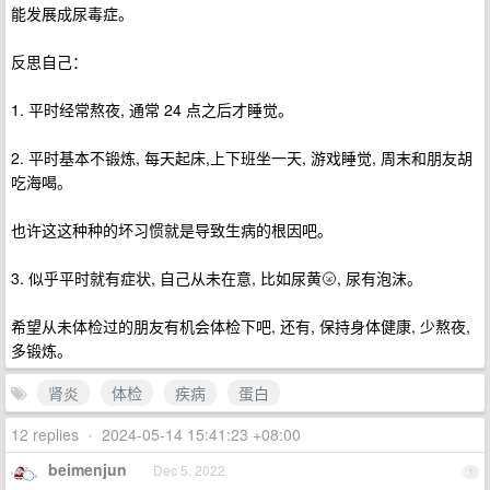
能发展成尿毒症。
反思自己：
1. 平时经常熬夜, 通常 24 点之后才睡觉。
2. 平时基本不锻炼, 每天起床,上下班坐一天, 游戏睡觉, 周末和朋友胡
吃海喝。
也许这这种种的坏习惯就是导致生病的根因吧。
3. 似乎平时就有症状, 自己从未在意, 比如尿黄🌝, 尿有泡沫。
希望从未体检过的朋友有机会体检下吧, 还有, 保持身体健康, 少熬夜,
多锻炼。
肾炎
体检
疾病
蛋白
12 replies
•
2024-05-14 15:41:23 +08:00
beimenjun
Dec 5, 2022
1