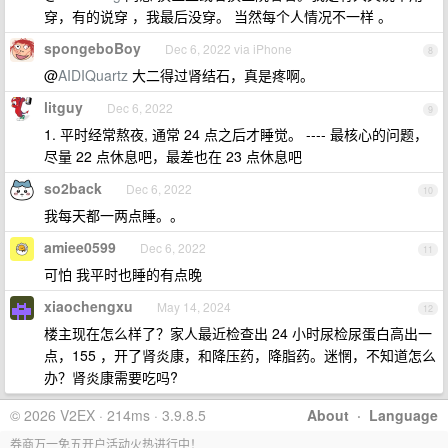
穿，有的说穿 ，我最后没穿。 当然每个人情况不一样 。
spongeboBoy
Dec 6, 2022 via iPhone
8
@
AIDIQuartz
大二得过肾结石，真是疼啊。
litguy
Dec 6, 2022
9
1. 平时经常熬夜, 通常 24 点之后才睡觉。 ---- 最核心的问题，
尽量 22 点休息吧，最差也在 23 点休息吧
so2back
Dec 6, 2022
10
我每天都一两点睡。。
amiee0599
Dec 6, 2022
11
可怕 我平时也睡的有点晚
xiaochengxu
May 14, 2024
12
楼主现在怎么样了？家人最近检查出 24 小时尿检尿蛋白高出一
点，155 ，开了肾炎康，和降压药，降脂药。迷惘，不知道怎么
办？肾炎康需要吃吗?
© 2026 V2EX · 214ms · 3.9.8.5
About
·
Language
券商万一免五开户活动火热进行中！