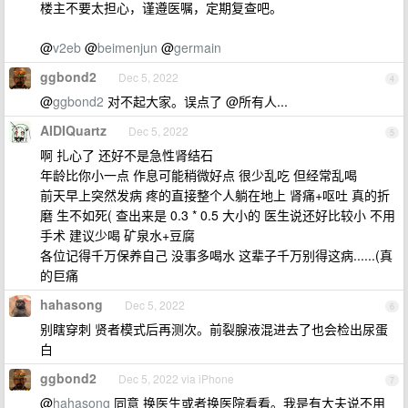
楼主不要太担心，谨遵医嘱，定期复查吧。
@
v2eb
@
beimenjun
@
germain
ggbond2
Dec 5, 2022
4
@
ggbond2
对不起大家。误点了 @所有人...
AIDIQuartz
Dec 5, 2022
5
啊 扎心了 还好不是急性肾结石
年龄比你小一点 作息可能稍微好点 很少乱吃 但经常乱喝
前天早上突然发病 疼的直接整个人躺在地上 肾痛+呕吐 真的折
磨 生不如死( 查出来是 0.3 * 0.5 大小的 医生说还好比较小 不用
手术 建议少喝 矿泉水+豆腐
各位记得千万保养自己 没事多喝水 这辈子千万别得这病......(真
的巨痛
hahasong
Dec 5, 2022
6
别瞎穿刺 贤者模式后再测次。前裂腺液混进去了也会检出尿蛋
白
ggbond2
Dec 5, 2022 via iPhone
7
@
hahasong
同意 换医生或者换医院看看。我是有大夫说不用