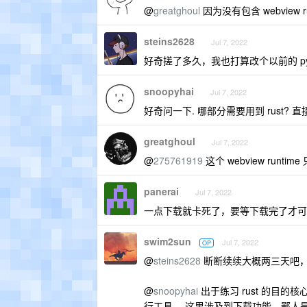
@
greatghoul
因为没有包含 webview 
steins2628
Jul 7, 2022
好奇搓了多久，我也打算改个以前的 pyqt
snoopyhai
Jul 7, 2022
好奇问一下. 哪部分需要用到 rust? 直接
greatghoul
Jul 7, 2022
@
275761919
这个 webview ru
panerai
Jul 7, 2022
一点下载就卡死了，要等下载完了才可
swim2sun
Jul 7, 2022
OP
@
steins2628
断断续续大概两三天吧
@
snoopyhai
出于练习 rust 的目的
行工具。 这里涉及到下载功能，鄙人