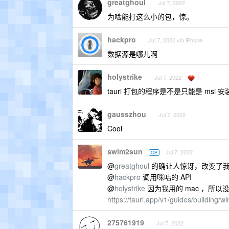
greatghoul
Jul 7, 2022
为啥能打这么小的包，惊。
hackpro
Jul 7, 2022 via iPhone
数据源是哪儿啊
holystrike
1
Jul 7, 2022
tauri 打包的程序是不是只能是 ms
gausszhou
Jul 7, 2022
Cool
swim2sun
Jul 7, 2022
OP
@
greatghoul
的确让人惊讶，改变了我对 h
@
hackpro
调用咪咕的 API
@
holystrike
因为我用的 mac ，所以没
https://tauri.app/v1/guides/building/w
275761919
Jul 7, 2022