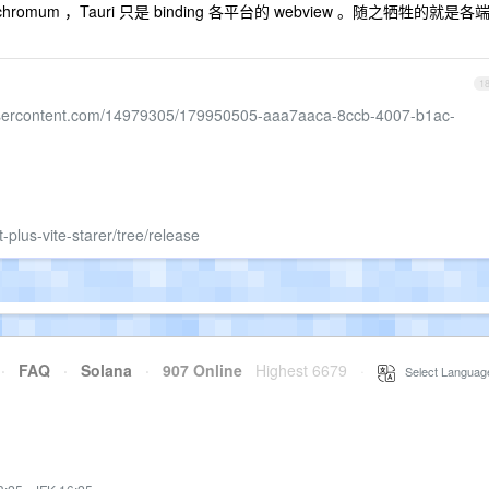
chromum ，Tauri 只是 binding 各平台的 webview 。随之牺牲的就是各
1
busercontent.com/14979305/179950505-aaa7aaca-8ccb-4007-b1ac-
-plus-vite-starer/tree/release
·
FAQ
·
Solana
·
907 Online
Highest 6679
·
Select Languag