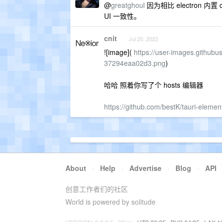
@
greatghoul
因为相比 electron 内置 
UI 一致性。
cnit
Jul 20, 2022
![image](
https://user-images.githu
37294eaa02d3.png
)
哈哈 照着你写了个 hosts 编辑器
https://github.com/bestK/tauri-element
About
·
Help
·
Advertise
·
Blog
·
API
创意工作者们的社区
World is powered by solitude