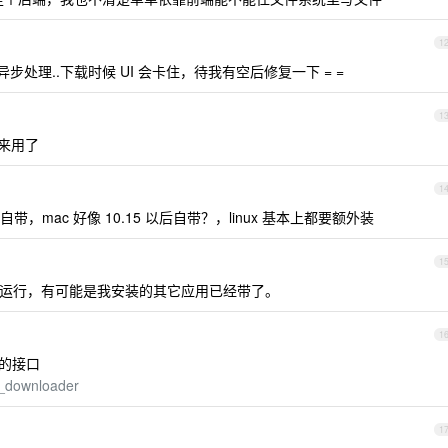
1
处理..下载时候 UI 会卡住，待我有空后修复一下 = =
1
来用了
1
1 自带，mac 好像 10.15 以后自带？，linux 基本上都要额外装
1
直接能运行，有可能是我安装的其它应用已经带了。
1
供的接口
c_downloader
1