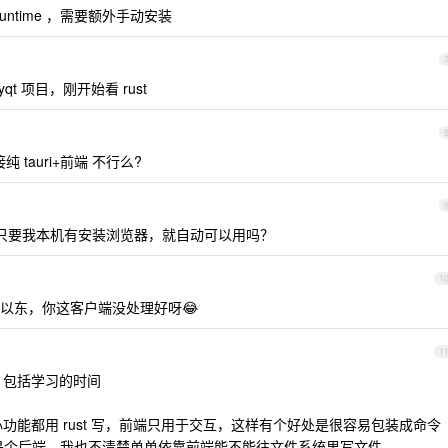
runtime ，需要额外手动安装
 项目，刚开始看 rust
纯 tauri+前端 不行么?
ntime 只要我本机有安装浏览器，就自动可以用吗？
1
以东，你这客户端没处理好呀😂
1
，包括学习的时间
核心功能都用 rust 写，前端只用于交互，这样有个好处是很容易包装成命令
是个后端，我也不清楚单单依靠前端能不能往文件系统里写文件