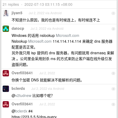
21 replies
•
2022-07-13 03:11:15 +08:00
jiyan5
Jul 2, 2022 via Android
1
不知道什么原因，我的也是有时候连上，有时候连不上
datocp
Jul 2, 2022 via Android
2
Windows 的话用 nslookup
Microsoft.com
Nslookup
Microsoft.com
114.114.114.114 来确定 dns 服务器
配置是否正常。
另外我只用 isp 提供的 dns 服务器，有问题就用 dnsmasq 来解
决 。公司里会采用封杀 ms 的方式来防止客户端在线升级引发
盗版问题。
Overfill3641
Jul 2, 2022
3
你换个加密 DNS 就能解决不能解析的问题。
bclerdx
Jul 2, 2022 via Android
4
@
v2tudnew
比如哪个呢？
Overfill3641
Jul 2, 2022
5
@
bclerdx
#4
https://223.5.5.5/dns-query