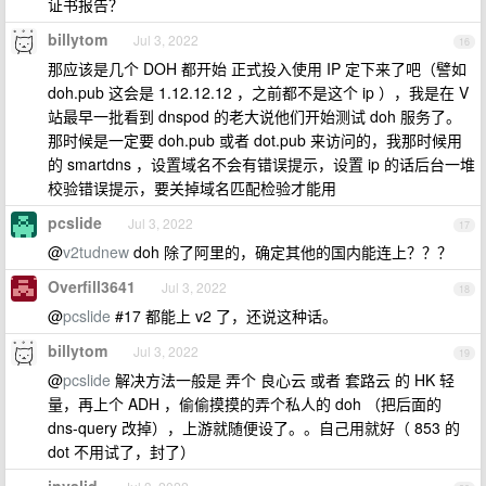
证书报告？
billytom
Jul 3, 2022
16
那应该是几个 DOH 都开始 正式投入使用 IP 定下来了吧（譬如
doh.pub 这会是 1.12.12.12 ，之前都不是这个 ip ），我是在 V
站最早一批看到 dnspod 的老大说他们开始测试 doh 服务了。
那时候是一定要 doh.pub 或者 dot.pub 来访问的，我那时候用
的 smartdns ，设置域名不会有错误提示，设置 ip 的话后台一堆
校验错误提示，要关掉域名匹配检验才能用
pcslide
Jul 3, 2022
17
@
v2tudnew
doh 除了阿里的，确定其他的国内能连上？？？
Overfill3641
Jul 3, 2022
18
@
pcslide
#17 都能上 v2 了，还说这种话。
billytom
Jul 3, 2022
19
@
pcslide
解决方法一般是 弄个 良心云 或者 套路云 的 HK 轻
量，再上个 ADH ，偷偷摸摸的弄个私人的 doh （把后面的
dns-query 改掉），上游就随便设了。。自己用就好（ 853 的
dot 不用试了，封了）