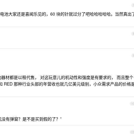
电池大家还是喜闻乐见的，60 块的针就过分了吧哈哈哈哈哈。当然真出
动器材都是以租代售， 对这玩意儿的机动性和强度是有要求的， 而且整个
 和 RED 那种行业头部的年营收也就几亿美元级别，小众需求产品的价格
1
机没有弹窗？是不是买到假的了？”
1