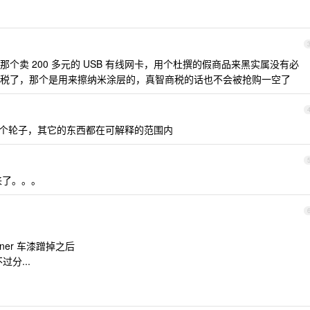
个卖 200 多元的 USB 有线网卡，用个杜撰的假商品来黑实属没有必
税了，那个是用来擦纳米涂层的，真智商税的话也不会被抢购一空了
4 个轮子，其它的东西都在可解释的范围内
来了。。。
aner 车漆蹭掉之后
过分...