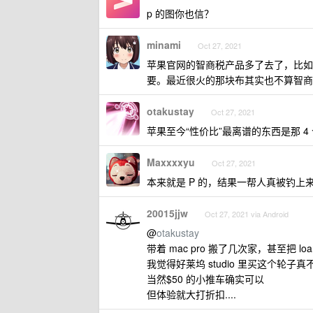
p 的图你也信？
minami
Oct 27, 2021
苹果官网的智商税产品多了去了，比如那
要。最近很火的那块布其实也不算智商
otakustay
Oct 27, 2021
苹果至今“性价比”最离谱的东西是那 
Maxxxxyu
Oct 27, 2021
本来就是 P 的，结果一帮人真被钓上
20015jjw
Oct 27, 2021 via Android
@
otakustay
带着 mac pro 搬了几次家，甚至把 lo
我觉得好莱坞 studio 里买这个轮子真不
当然$50 的小推车确实可以
但体验就大打折扣....