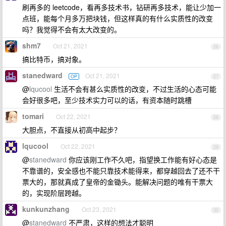
刷再多的 leetcode，看再多技术书，钻研再多技术，能让少加一
点班，能每个月多万把块钱，但这样真的有什么实质性的改变
吗？我觉得不会有太大改变的。
shm7
Oct 21, 2021
26
搞比特币，搞对象。
stanedward
Oct 21, 2021
OP
27
@
lqucool
生活不会有甚么实质性的改变，不过生活的心态可能
会好很多吧，至少技术实力可以的话，有资本随时跳槽
tomari
Oct 22, 2021
28
大胆点，不直接从初高中起步？
lqucool
Oct 22, 2021
29
@
stanedward
你应该刚工作不久吧，指望换工作能有好心态是
不靠谱的，安全感也不能只靠技术能得来，都穿越回去了还不干
票大的，那就真成了皇帝的金锄头。能解决问题的唯有干票大
的，实现阶层跨越。
kunkunzhang
Oct 23, 2021
30
@
stanedward
不严肃，这样的想法才聪明