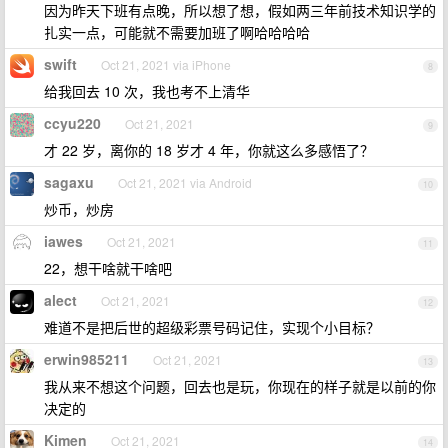
因为昨天下班有点晚，所以想了想，假如两三年前技术知识学的
扎实一点，可能就不需要加班了啊哈哈哈哈
swift
Oct 21, 2021 via iPhone
8
给我回去 10 次，我也考不上清华
ccyu220
Oct 21, 2021
9
才 22 岁，离你的 18 岁才 4 年，你就这么多感悟了？
sagaxu
Oct 21, 2021 via Android
10
炒币，炒房
iawes
Oct 21, 2021
11
22，想干啥就干啥吧
alect
Oct 21, 2021
12
难道不是把后世的超级彩票号码记住，实现个小目标？
erwin985211
Oct 21, 2021
13
我从来不想这个问题，回去也是玩，你现在的样子就是以前的你
决定的
Kimen
Oct 21, 2021
14