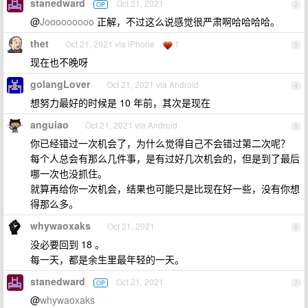
stanedward
Oct 21, 2021
OP
2
@
Jooooooooo
正解，不过这么说感觉很严肃啊哈哈哈哈。
thet
Oct 21, 2021 via iPhone
1
3
现在也不晚呀
golangLover
Oct 21, 2021 via Android
4
想努力最好的时候是 10 年前，其次是现在
anguiao
Oct 21, 2021 via Android
5
你已经错过一次机会了，为什么觉得自己不会错过第二次呢？
每个人总会有那么几件事，是有过好几次机会的，但是到了最后
哪一次也没抓住。
就算再给你一次机会，结果也可能只是比现在好一些，没有你想
得那么多。
whywaoxaks
Oct 21, 2021
6
没必要回到 18 。
每一天，都是余生里最年轻的一天。
stanedward
Oct 21, 2021
OP
7
@
whywaoxaks