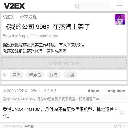
V2EX
分享发现
›
《我的公司 996》在蒸汽上架了
By
iyuli
at Aug 3, 2020 · 2307 views
据说模拟程序员真实工作环境，有人下来玩吗。
我还没注册过蒸汽帐号，暂时先看看
No Comments Yet
蒸汽
程序员
帐号
上架
© 2026 V2EX · 25ms · 3.9.8.5
About
·
Language
香港CN2,4H4G10M，月付69还有更多优惠机型，稳定运营三年。
香港CN2,4H4G10M，月付69还有更多优惠机型，稳定运营三
›
年。
Promoted by
DeWjjj
PRO