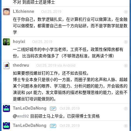
不对 到底硕士还是博士
LXchienne
Oct 25, 2019
4
在于你自己，数学逻辑扎实，在计算机行业可以做算法，在金融
可以做模型，都需要自己去一个方向钻研，而不是学数学就是数
学
hoyixi
Oct 25, 2019
5
一二线好城市的中小学当老师，工资不低，政策性保障房都有
份， 比当码农卖命强多了（不够筛选标准，就再读个博）
thedrwu
Oct 25, 2019 via Android
6
如果要想找螺丝钉的工作，还不如去技校。
博士专业本身只是很小的一方面，而圈子里的名声和人脉、超越
某个问题本身的眼界、学习能力、分析问题的能力，开会锻炼的
演说和 ppt 能力，发文章锻炼的描述和整理思维的能力，这些不
是螺丝钉培训能做到的。
TanLeDeDaNong
Oct 28, 2019
OP
7
@
wxd92
目前硕士马上毕业，已获得博士生资格
TanLeDeDaNong
Oct 28, 2019
OP
8