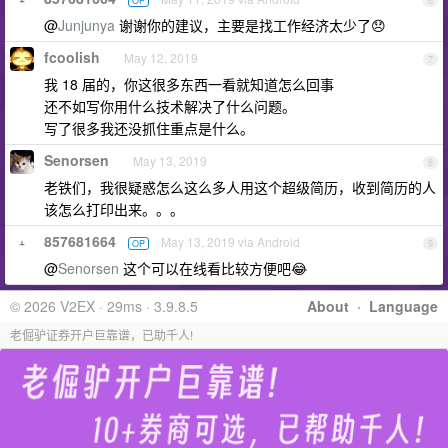
OP
6
@
Junjunya
谢谢你的建议，主要是找工作经济太少了😞
fcoolish
May 12, 2019
7
我 18 届的，你这很多东西一看就知道怎么回事
还不如写你用什么技术解决了什么问题。
写了很多我还没抓住重点是什么。
Senorsen
May 13, 2019
8
老铁们，我很疑惑怎么这么多人用这个超级简历，收到简历的人
该怎么打印出来。。。
857681664
May 13, 2019 via Android
OP
9
@
Senorsen
这个可以在线看比较方便吧😂
© 2026 V2EX · 29ms · 3.9.8.5
About
·
Language
老倔驴证券开户巨靠谱，已助千人!