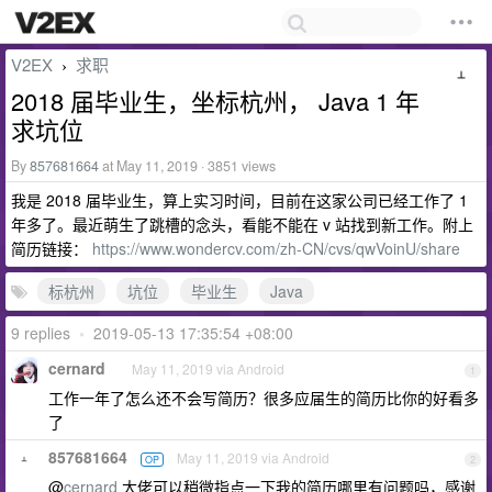
V2EX
求职
›
2018 届毕业生，坐标杭州， Java 1 年
求坑位
By
857681664
at May 11, 2019 · 3851 views
我是 2018 届毕业生，算上实习时间，目前在这家公司已经工作了 1
年多了。最近萌生了跳槽的念头，看能不能在 v 站找到新工作。附上
简历链接：
https://www.wondercv.com/zh-CN/cvs/qwVoinU/share
标杭州
坑位
毕业生
Java
9 replies
•
2019-05-13 17:35:54 +08:00
cernard
May 11, 2019 via Android
1
工作一年了怎么还不会写简历？很多应届生的简历比你的好看多
了
857681664
May 11, 2019 via Android
OP
2
@
cernard
大佬可以稍微指点一下我的简历哪里有问题吗，感谢