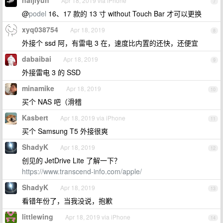
naijiyuh
Apr 18, 2019 via iPhone
7
@
podel
16、17 款的 13 寸 without Touch Bar 才可以更换
xyq038754
Apr 18, 2019
8
外接个 ssd 阿，有雷电 3 在，速度比内置的还快，还便宜
dabaibai
Apr 18, 2019
9
外接雷电 3 的 SSD
minamike
Apr 18, 2019
10
买个 NAS 吧（滑稽
Kasbert
Apr 18, 2019 via iPhone
11
买个 Samsung T5 外接很爽
ShadyK
Apr 18, 2019
12
创见的 JetDrive Lite 了解一下？
https://www.transcend-info.com/apple/
ShadyK
Apr 18, 2019
13
看错年份了，当我没说，抱歉
littlewing
Apr 18, 2019 via iPhone
14