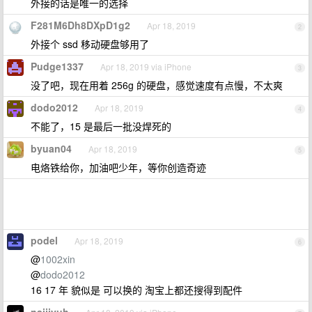
外接的话是唯一的选择
F281M6Dh8DXpD1g2
Apr 18, 2019
2
外接个 ssd 移动硬盘够用了
Pudge1337
Apr 18, 2019 via iPhone
3
没了吧，现在用着 256g 的硬盘，感觉速度有点慢，不太爽
dodo2012
Apr 18, 2019
4
不能了，15 是最后一批没焊死的
byuan04
Apr 18, 2019
5
电烙铁给你，加油吧少年，等你创造奇迹
podel
Apr 18, 2019
6
@
1002xin
@
dodo2012
16 17 年 貌似是 可以换的 淘宝上都还搜得到配件