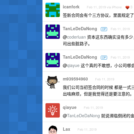
icanfork
3
Feb 11, 2019 via iPhone
签新合同会有个三方协议，里面规定了
TanLeDeDaNong
Feb 11, 2019
OP
@
coderluan
资本这东西确实没有多少
司出些脏路子。
TanLeDeDaNong
Feb 11, 2019
OP
@
qiayue
这个真的不敢想，小公司哪
m939594960
Feb 11, 2019
我们公司当初签合同的时候 都是一式
出啥麻烦，但是我觉得还是要注意的。
qiayue
Feb 11, 2019
@
TanLeDeDaNong
就说濒临倒闭的金
Lax
Feb 11, 2019