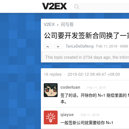
V2EX
问与答
›
公司要开发签新合同换了一
TanLeDeDaNong
·
Feb 11, 2019
· 4568
This topic created in 2734 days ago, the inf
16 replies
•
2019-02-12 08:49:47 +08:00
coderluan
Feb 11, 2019
签了的话，开除你的 N+1 赔偿里面的
本。
qiayue
Feb 11, 2019
一般签新公司就需要给你 N+1