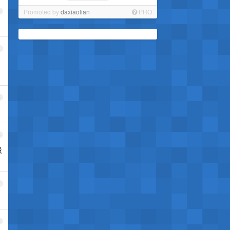
Promoted by
daxiaolian
PRO
3
4
5
6
没
7
8