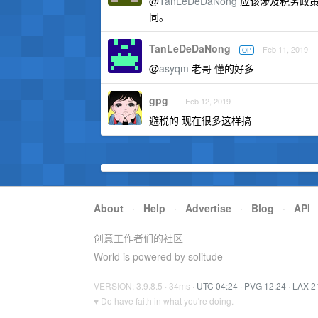
@
TanLeDeDaNong
应该涉及税务政策
同。
TanLeDeDaNong
Feb 11, 2019
OP
@
asyqm
老哥 懂的好多
gpg
Feb 12, 2019
避税的 现在很多这样搞
About
·
Help
·
Advertise
·
Blog
·
API
创意工作者们的社区
World is powered by solitude
VERSION: 3.9.8.5 · 34ms ·
UTC 04:24
·
PVG 12:24
·
LAX 2
♥ Do have faith in what you're doing.