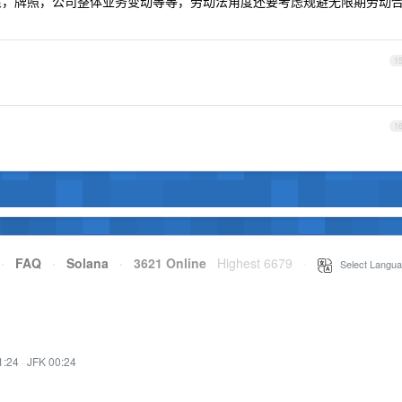
，牌照，公司整体业务变动等等，劳动法角度还要考虑规避无限期劳动
1
1
·
FAQ
·
Solana
·
3621 Online
Highest 6679
·
Select Langua
1:24
·
JFK 00:24