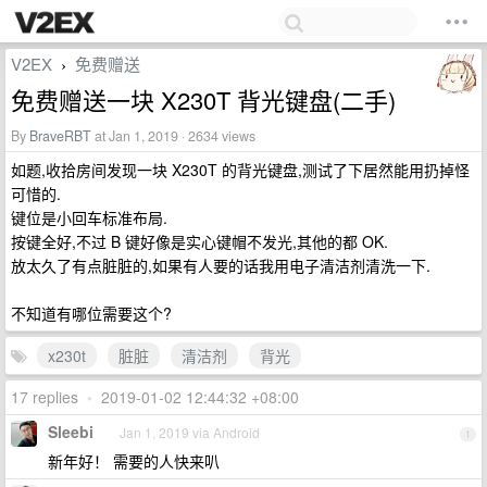
V2EX
免费赠送
›
免费赠送一块 X230T 背光键盘(二手)
By
BraveRBT
at Jan 1, 2019 · 2634 views
如题,收拾房间发现一块 X230T 的背光键盘,测试了下居然能用扔掉怪
可惜的.
键位是小回车标准布局.
按键全好,不过 B 键好像是实心键帽不发光,其他的都 OK.
放太久了有点脏脏的,如果有人要的话我用电子清洁剂清洗一下.
不知道有哪位需要这个?
x230t
脏脏
清洁剂
背光
17 replies
•
2019-01-02 12:44:32 +08:00
Sleebi
Jan 1, 2019 via Android
1
新年好！ 需要的人快来叭