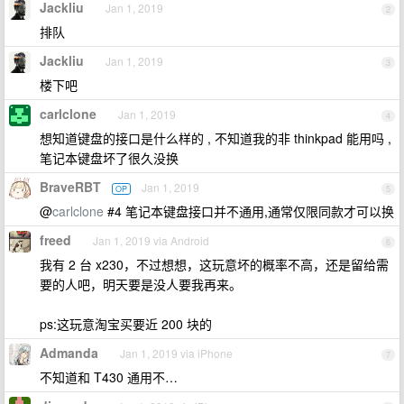
Jackliu
Jan 1, 2019
2
排队
Jackliu
Jan 1, 2019
3
楼下吧
carlclone
Jan 1, 2019
4
想知道键盘的接口是什么样的 , 不知道我的非 thinkpad 能用吗 ,
笔记本键盘坏了很久没换
BraveRBT
Jan 1, 2019
OP
5
@
carlclone
#4 笔记本键盘接口并不通用,通常仅限同款才可以换
freed
Jan 1, 2019 via Android
6
我有 2 台 x230，不过想想，这玩意坏的概率不高，还是留给需
要的人吧，明天要是没人要我再来。
ps:这玩意淘宝买要近 200 块的
Admanda
Jan 1, 2019 via iPhone
7
不知道和 T430 通用不…