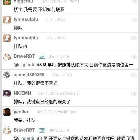
diggerdu
Jan 1, 2019 via iPhone
8
楼主 我需要 不知如何联系
lynntsuiplu
Jan 1, 2019
9
排队
lynntsuiplu
Jan 1, 2019
10
排队+1
BraveRBT
Jan 1, 2019
OP
11
@
diggerdu
#8 明早吧 按照排队顺序来,目前你这边是顺位第一
asdasd369369
Jan 1, 2019
12
排队，我的键盘不背光
NICEMN
Jan 1, 2019 via Android
13
排队，我键盘已经磨的锃亮了
jianllun
Jan 2, 2019 via iPhone
14
我要，排队
BraveRBT
Jan 2, 2019
OP
15
@
diggerdu
#8 早,还要这个键盘的话发我联系方式吧. 昨晚我清