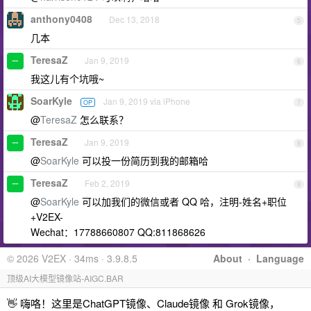
anthony0408
Dec 13, 2018
5
几本
TeresaZ
Jan 9, 2019
6
我这儿有个坑哦~
SoarKyle
Jan 9, 2019 via iPhone
OP
7
@
TeresaZ
怎么联系？
TeresaZ
Jan 9, 2019
8
@
SoarKyle
可以投一份简历到我的邮箱哈
TeresaZ
Feb 2, 2019
9
@
SoarKyle
可以加我们的微信或者 QQ 哈，注明-姓名+职位
+V2EX-
Wechat：17788660807 QQ:811868626
© 2026 V2EX · 34ms · 3.9.8.5
About
·
Language
顶级AI大模型镜像站-AIGC.BAR
👋 嗨咯！这里是ChatGPT镜像、Claude镜像 和 Grok镜像，