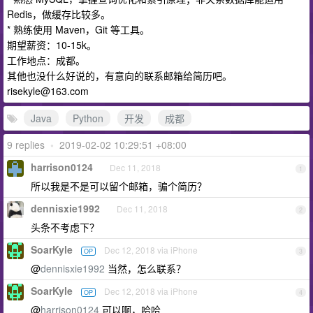
Redis，做缓存比较多。
* 熟练使用 Maven，Git 等工具。
期望薪资：10-15k。
工作地点：成都。
其他也没什么好说的，有意向的联系邮箱给简历吧。
risekyle@163.com
Java
Python
开发
成都
9 replies
•
2019-02-02 10:29:51 +08:00
harrison0124
Dec 11, 2018
1
所以我是不是可以留个邮箱，骗个简历？
dennisxie1992
Dec 11, 2018
2
头条不考虑下？
SoarKyle
Dec 12, 2018 via iPhone
OP
3
@
dennisxie1992
当然，怎么联系？
SoarKyle
Dec 12, 2018 via iPhone
OP
4
@
harrison0124
可以啊，哈哈