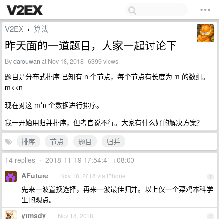
V2EX
算法
›
昨天面的一道题目，大家一起讨论下
By
darouwan
at Nov 18, 2018 · 6399 views
题目是分布式排序 已知有 n 个节点，每个节点有长度为 m 的数组。
m<<n
现在对这 m*n 个数据进行排序。
我一开始用归并排序，但考官说不行。大家有什么好的解决方案？
排序
节点
题目
归并
14 replies
•
2018-11-19 17:54:41 +08:00
AFuture
Nov 18, 2018 via iPhone
1
先来一波置换选择，再来一波最佳归并。以上仅一个菜鸡本科学
生的观点。
ytmsdy
Nov 18, 2018
2