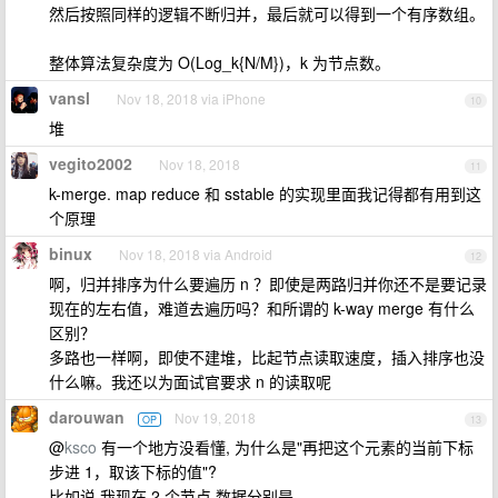
然后按照同样的逻辑不断归并，最后就可以得到一个有序数组。
整体算法复杂度为 O(Log_k{N/M})，k 为节点数。
vansl
Nov 18, 2018 via iPhone
10
堆
vegito2002
Nov 18, 2018
11
k-merge. map reduce 和 sstable 的实现里面我记得都有用到这
个原理
binux
Nov 18, 2018 via Android
12
啊，归并排序为什么要遍历 n ？即使是两路归并你还不是要记录
现在的左右值，难道去遍历吗？和所谓的 k-way merge 有什么
区别？
多路也一样啊，即使不建堆，比起节点读取速度，插入排序也没
什么嘛。我还以为面试官要求 n 的读取呢
darouwan
Nov 19, 2018
OP
13
@
ksco
有一个地方没看懂, 为什么是"再把这个元素的当前下标
步进 1，取该下标的值"?
比如说 我现在 2 个节点 数据分别是