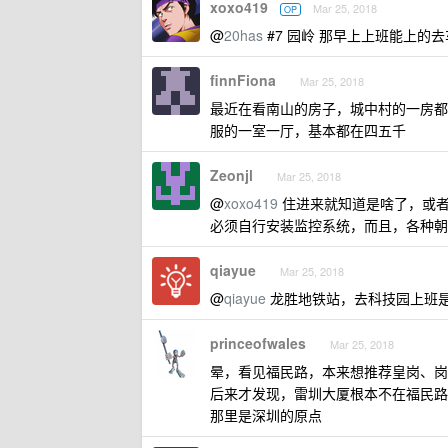
xoxo419
Mar 25, 2018
OP
@
20has
#7 园岭 那早上上班能上的
finnFiona
Mar 25, 2018
最近在看南山的房子，城中村的一房都接
服的一室一厅，基本都在四五千
Zeonjl
Mar 25, 2018
@
xoxo419
住进来就知道是啥了，或者
必须自行安装监控系统，而且，各种朝
qiayue
Mar 25, 2018
@
qiayue
龙胜地铁站，去科技园上班是比
princeofwales
Mar 25, 2018
晕，看见福民路，本来想推荐皇岗、岗
后来才发现，雷圳大厦根本不在福民路
那里是深圳的原点