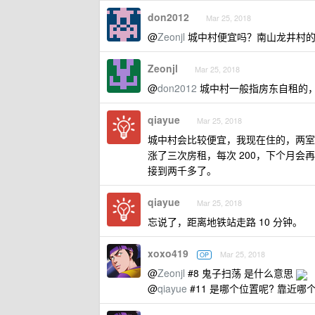
don2012
Mar 25, 2018
@
Zeonjl
城中村便宜吗？南山龙井村的公寓 
Zeonjl
Mar 25, 2018
@
don2012
城中村一般指房东自租的
qiayue
Mar 25, 2018
城中村会比较便宜，我现在住的，两室一厅大
涨了三次房租，每次 200，下个月会
接到两千多了。
qiayue
Mar 25, 2018
忘说了，距离地铁站走路 10 分钟。
xoxo419
Mar 25, 2018
OP
@
Zeonjl
#8 鬼子扫荡 是什么意思
@
qiayue
#11 是哪个位置呢? 靠近哪