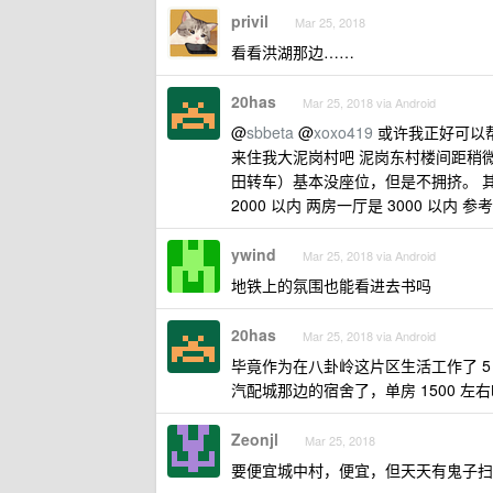
privil
Mar 25, 2018
看看洪湖那边……
20has
Mar 25, 2018 via Android
@
sbbeta
@
xoxo419
或许我正好可以
来住我大泥岗村吧 泥岗东村楼间距稍微
田转车）基本没座位，但是不拥挤。 其实
2000 以内 两房一厅是 3000 以内 参
ywind
Mar 25, 2018 via Android
地铁上的氛围也能看进去书吗
20has
Mar 25, 2018 via Android
毕竟作为在八卦岭这片区生活工作了 
汽配城那边的宿舍了，单房 1500 左右
Zeonjl
Mar 25, 2018
要便宜城中村，便宜，但天天有鬼子扫