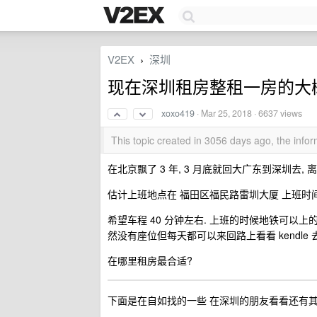
V2EX
深圳
›
现在深圳租房整租一房的大
xoxo419
·
Mar 25, 2018
· 6637 views
This topic created in 3056 days ago, the inf
在北京飘了 3 年, 3 月底就回大广东到深圳去, 
估计上班地点在 福田区福民路雷圳大厦 上班时间到
希望车程 40 分钟左右. 上班的时候地铁可以上的去.
然没有座位但每天都可以来回路上看看 kendle 去
在哪里租房最合适?
下面是在自如找的一些 在深圳的朋友看看还有其他