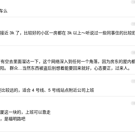
1
去车么
1
近 3k 了，比较好的小区一房都在 3k 以上～听说过一些同事住的比较
1
有空去里面溜达一下，这个网络深入到任何一个角落，因为房东的屋内
阳。 群众…当然东西被盗后别想着能要回来就好，心态要正，过来人。
1
较远的，适合 4 号线、5 号线站点附近公司上班
1
厦这一块的，上班可以靠走
，是福明路吧