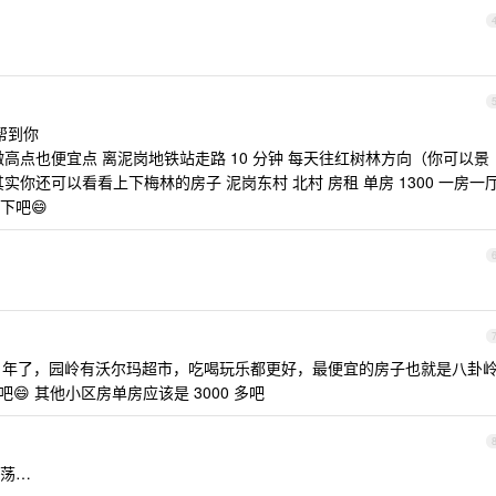
帮到你
高点也便宜点 离泥岗地铁站走路 10 分钟 每天往红树林方向（你可以景
你还可以看看上下梅林的房子 泥岗东村 北村 房租 单房 1300 一房一
考下吧😄
5 年了，园岭有沃尔玛超市，吃喝玩乐都更好，最便宜的房子也就是八卦
吧😄 其他小区房单房应该是 3000 多吧
荡…