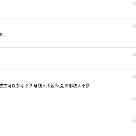
1
2
0,
2
2
,楼主可以参考下,2 号线人比较少,湖贝那块人不多.
2
2