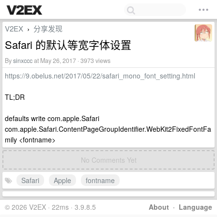
V2EX
分享发现
›
Safari 的默认等宽字体设置
By
sinxccc
at May 26, 2017 · 3973 views
https://9.obelus.net/2017/05/22/safari_mono_font_setting.html
TL;DR
defaults write com.apple.Safari
com.apple.Safari.ContentPageGroupIdentifier.WebKit2FixedFontFa
mily <fontname>
No Comments Yet
Safari
Apple
fontname
© 2026 V2EX · 22ms · 3.9.8.5
About
·
Language