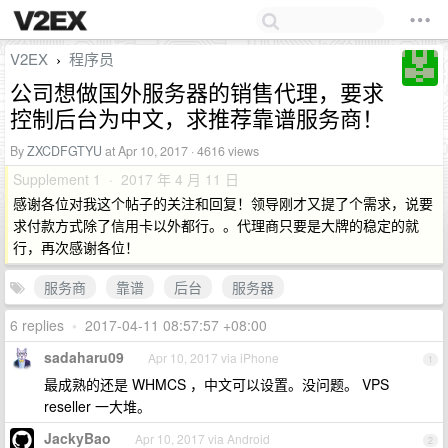
V2EX
程序员
›
公司想做国外服务器的销售代理，要求
控制后台为中文，求推荐靠谱服务商！
By
ZXCDFGTYU
at Apr 10, 2017 · 4616 views
Supplement 1 · 2017 年 4 月 11 日
感谢各位对我这个帖子的关注和回复！领导刚才又提了个需求，说要
求付款方式除了信用卡以外都行。。代理商只要是大牌的稳定的就
行，再次感谢各位！
服务商
靠谱
后台
服务器
6 replies
•
2017-04-11 08:57:57 +08:00
sadaharu09
Apr 10, 2017 via iPhone
1
最成熟的还是 WHMCS ，中文可以设置。没问题。 VPS
reseller 一大堆。
JackyBao
Apr 10, 2017 via Android
2