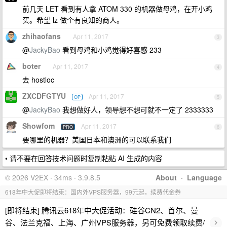
前几天 LET 看到有人拿 ATOM 330 的机器做母鸡，在开小鸡
买。希望 lz 做个有良知的商人。
zhihaofans
Apr 11, 2017
3
@
JackyBao
看到母鸡和小鸡觉得好喜感 233
boter
Apr 11, 2017
4
去 hostloc
ZXCDFGTYU
Apr 11, 2017
OP
5
@
JackyBao
我想做好人，领导想不想可就不一定了 2333333
Showfom
Apr 11, 2017
PRO
6
要哪里的机器？美国日本和澳洲的可以联系我们
• 请不要在回答技术问题时复制粘贴 AI 生成的内容
© 2026 V2EX · 34ms · 3.9.8.5
About
·
Language
618年中大促即将结束：国内外VPS服务器，99元起，续费代金券
[即将结束] 腾讯云618年中大促活动：硅谷CN2、首尔、曼
›
谷、法兰克福、上海、广州VPS服务器，另可免费领取续费/