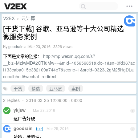
V2EX
云计算
›
[干货下载] 谷歌、亚马逊等十大公司精选
微服务案例
By
goodrain
at Mar 23, 2016 · 3326 views
下面是文章的链接：
http://mp.weixin.qq.com/s?
__biz=MzIwMDA2OTI0Mw==&mid=405656851&idx=1&sn=0fd367ac
f133caba015e382169a744e7&scene=1&srcid=0323J2gM25HgDLa
cocelbheJ#wechat_redirect
干货
精选
亚马逊
案例
2 replies
•
2016-03-25 12:06:00 +08:00
ykjsw
Mar 23, 2016
1
这广告好硬
goodrain
Mar 25, 2016
OP
2
哈哈，硬道理。