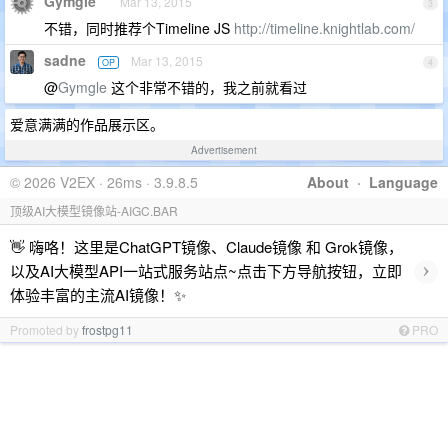
Gymgle
Mar 13, 2015
3
不错，同时推荐个Timeline JS
http://timeline.knightlab.com/
sadne
Mar 13, 2015
OP
4
@
Gymgle
这个非常不错的，我之前就看过
爱意满满的作品展示区。
Advertisement
© 2026 V2EX · 26ms · 3.9.8.5
About
·
Language
顶级AI大模型镜像站-AIGC.BAR
👋 嗨咯！这里是ChatGPT镜像、Claude镜像 和 Grok镜像，
›
以及AI大模型API一站式服务站点~点击下方导航按钮，立即
体验丰富的主流AI镜像！✨
Promoted by
frostpg11
PRO