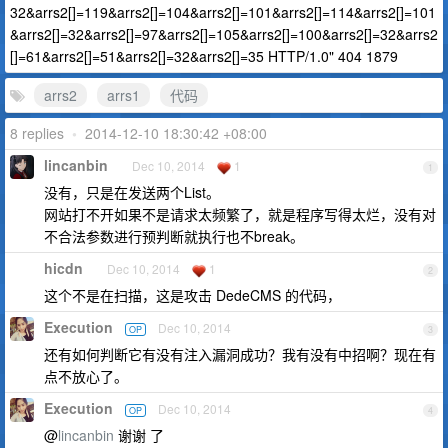
32&arrs2[]=119&arrs2[]=104&arrs2[]=101&arrs2[]=114&arrs2[]=101
&arrs2[]=32&arrs2[]=97&arrs2[]=105&arrs2[]=100&arrs2[]=32&arrs2
[]=61&arrs2[]=51&arrs2[]=32&arrs2[]=35 HTTP/1.0" 404 1879
arrs2
arrs1
代码
8 replies
•
2014-12-10 18:30:42 +08:00
lincanbin
Dec 10, 2014
1
1
没有，只是在发送两个List。
网站打不开如果不是请求太频繁了，就是程序写得太烂，没有对
不合法参数进行预判断就执行也不break。
hicdn
Dec 10, 2014
1
2
这个不是在扫描，这是攻击 DedeCMS 的代码，
Execution
Dec 10, 2014
OP
3
还有如何判断它有没有注入漏洞成功？我有没有中招啊？现在有
点不放心了。
Execution
Dec 10, 2014
OP
4
@
lincanbin
谢谢 了