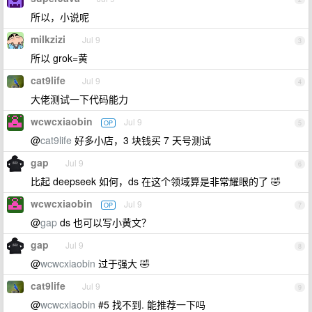
所以，小说呢
milkzizi
Jul 9
3
所以 grok=黄
cat9life
Jul 9
4
大佬测试一下代码能力
wcwcxiaobin
Jul 9
OP
5
@
cat9life
好多小店，3 块钱买 7 天号测试
gap
Jul 9
6
比起 deepseek 如何，ds 在这个领域算是非常耀眼的了 🤣
wcwcxiaobin
Jul 9
OP
7
@
gap
ds 也可以写小黄文？
gap
Jul 9
8
@
wcwcxiaobin
过于强大 🤣
cat9life
Jul 9
9
@
wcwcxiaobin
#5 找不到. 能推荐一下吗