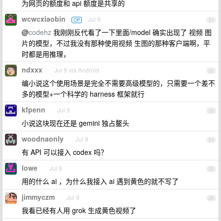
为网页的额度和 api 额度是共享的
wcwcxiaobin
Jul 9
OP
21
@
codehz
我刚刚反代看了一下里面/model 确实出现了 视频 图
片的模型，不过我没有那种使用视频 生图的那种客户端啊，平
时都是用推理，
ndxxx
Jul 9 via Android
22
编小说这个使用场景是完全不需要高级模型的，只需要一个差不
多的模型+一个科学的 harness 框架就行
kfpenn
Jul 9
23
小说这块现在还是 gemini 独占鳌头
woodnaonly
Jul 9
24
有 API 可以接入 codex 吗？
lowe
Jul 9
25
用的什么 ai ，为什么我接入 ai 遇到黄色的就不写了
jimmyczm
Jul 9
26
我看已经有人用 grok 生成黄色视频了