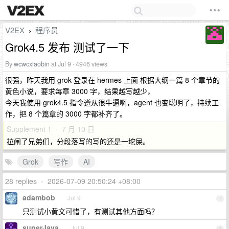
V2EX
程序员
›
Grok4.5 发布 测试了一下
By
wcwcxiaobin
at Jul 9 · 4946 views
很强，昨天我用 grok 登录在 hermes 上面 根据大纲一篇 8 个章节的
黄色小说，要求每章 3000 字，结果越写越少，
今天我使用 grok4.5 指令遵从很牛逼啊，agent 也变聪明了，持续工
作，把 8 个篇章的 3000 字都补齐了。
Supplement 1 · 7 月 10 日
拉闸了兄弟们，分段落写的写的还是一坨屎。
Grok
写作
AI
28 replies
•
2026-07-09 20:50:24 +08:00
adambob
Jul 9
1
只测试小黄文可惜了，有测试其他方面吗？
superJava
Jul 9
2