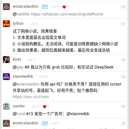
wcwcxiaobin
Jul 9
2
OP
10
@
cat9life
https://aihaotan.com/search/grok#home
iyiluo
Jul 9
11
试了网络小说，效果很差
1. 文本里面莫名出现英文单词
2. 小说结构散乱，无法阅读，可能是训练数据缺少网络小说
3. 输出效果差，越到后面越来越差，最后完全变成总结
kirei
Jul 9
12
@
gap
#8 我以为只有 grok 比较好，有空试试 DeepSeek
xiaomeibb
Jul 9
13
@
wcwcxiaobin
你用 api 吗？价格贵不贵？我现在用的 cursor
共享站的号，直接起飞，好用不贵；贴个推荐码：
https://oon.nz/r/ncm
caoler
Jul 9
1
14
@
Livid
#13 发现一个广告号：@xiaomeibb
wcwcxiaobin
Jul 9
OP
15