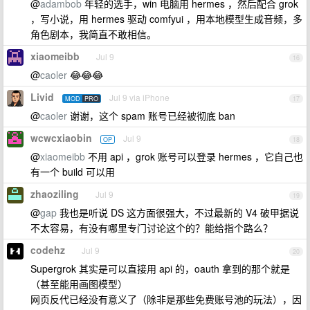
@
adambob
年轻的选手，win 电脑用 hermes ，然后配合 grok
，写小说，用 hermes 驱动 comfyui ，用本地模型生成音频，多
角色剧本，我简直不敢相信。
xiaomeibb
Jul 9
16
@
caoler
😂😂😂
Livid
Jul 9 via iPhone
MOD
PRO
17
@
caoler
谢谢，这个 spam 账号已经被彻底 ban
wcwcxiaobin
Jul 9
OP
18
@
xiaomeibb
不用 api ，grok 账号可以登录 hermes ，它自己也
有一个 build 可以用
zhaoziling
Jul 9
19
@
gap
我也是听说 DS 这方面很强大，不过最新的 V4 破甲据说
不太容易，有没有哪里专门讨论这个的？能给指个路么？
codehz
Jul 9
20
Supergrok 其实是可以直接用 api 的，oauth 拿到的那个就是
（甚至能用画图模型）
网页反代已经没有意义了（除非是那些免费账号池的玩法），因