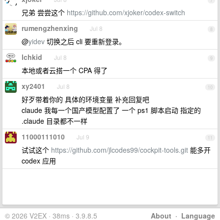
7
兄弟 尝尝这个
https://github.com/xjoker/codex-switch
rumengzhenxing
Jul 8
8
@
yidev
切换之后 cli 要重新登录。
lchkid
Jul 8
9
本地或者云搭一个 CPA 得了
xy2401
Jul 8
10
好歹带着你的 具体的环境变量 补充回复吧
claude 我每一个国产模型配置了 一个 ps1 脚本启动 指定的
.claude 目录都不一样
11000111010
Jul 9
11
试试这个
https://github.com/jlcodes99/cockpit-tools.git
能多开
codex 应用
© 2026 V2EX · 38ms · 3.9.8.5
About
·
Language