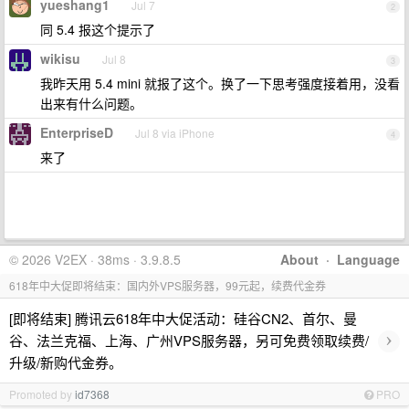
yueshang1
Jul 7
2
同 5.4 报这个提示了
wikisu
Jul 8
3
我昨天用 5.4 mini 就报了这个。换了一下思考强度接着用，没看
出来有什么问题。
EnterpriseD
Jul 8 via iPhone
4
来了
© 2026 V2EX · 38ms · 3.9.8.5
About
·
Language
618年中大促即将结束：国内外VPS服务器，99元起，续费代金券
[即将结束] 腾讯云618年中大促活动：硅谷CN2、首尔、曼
›
谷、法兰克福、上海、广州VPS服务器，另可免费领取续费/
升级/新购代金券。
Promoted by
id7368
PRO