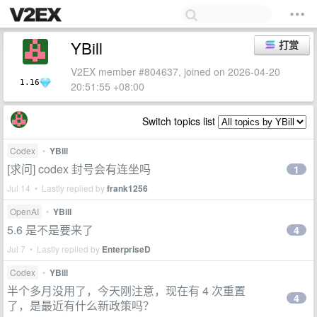
YBill
打赏
V2EX member #804637, joined on 2026-04-20
1.16
20:51:55 +08:00
Switch topics list
Codex
•
YBill
[求问] codex 封号会有连坐吗
1
Jul 14 • Lastly replied by
frank1256
OpenAI
•
YBill
5.6 是不是要来了
4
Jul 7 • Lastly replied by
EnterpriseD
Codex
•
YBill
半个多月没用了，今天刚注意，现在有 4 次重置
4
了，是最近有什么新政策吗？