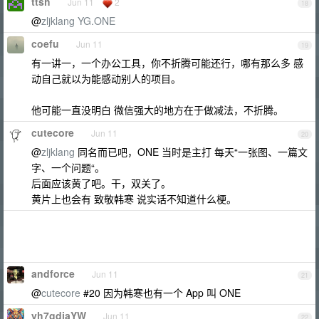
ttsh
Jun 11
2
18
@
zljklang
YG.ONE
coefu
Jun 11
19
有一讲一，一个办公工具，你不折腾可能还行，哪有那么多 感
动自己就以为能感动别人的项目。
他可能一直没明白 微信强大的地方在于做减法，不折腾。
cutecore
Jun 11
20
@
zljklang
同名而已吧，ONE 当时是主打 每天“一张图、一篇文
字、一个问题“。
后面应该黄了吧。干，双关了。
黄片上也会有 致敬韩寒 说实话不知道什么梗。
andforce
Jun 11
21
@
cutecore
#20 因为韩寒也有一个 App 叫 ONE
yh7gdiaYW
Jun 11
22