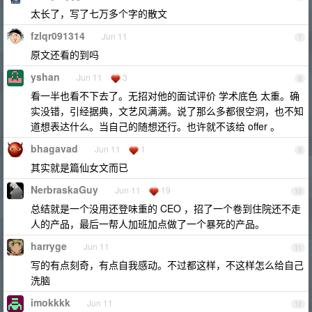
太长了，写了七万多个字的散文
fzlqr091314
Jun 11
7
原文还看的到吗
yshan
Jun 11
3
8
看一半也看不下去了。无招对他的面试评价 学术底色 太重。确
实没错，引经据典，文艺风满满。说了那么多都很空洞，也不知
道想表达什么。当自己的随想还行。也许就不该给 offer 。
bhagavad
Jun 11
1
9
其实就是篇仙女文而已
NerbraskaGuy
Jun 11
19
10
总结就是一个没用还登味重的 CEO ，招了一个卷到住院还不走
人的产品，最后一帮人加班加点做了一个暴死的产品。
harryge
Jun 11
11
写的有点刻奇，有点自我感动。不过都这样，不这样怎么给自己
洗脑
imokkkk
Jun 11
12