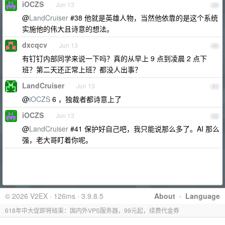
iOCZS
Jun 13
39
@
LandCruiser
#38 他就是英雄人物，当然他依靠的是这个系统
实施他的伟大且诗意的想法。
dxcqcv
Jun 13
40
有钉钉内部同学来说一下吗？真的从早上 9 点到凌晨 2 点下
班？第二天还正常上班？都没人出事？
LandCruiser
Jun 13
41
@
iOCZS
6 ，独裁者都诗意上了
iOCZS
Jun 13
42
@
LandCruiser
#41 保护好自己吧，我只能说那么多了。AI 那么
强，老大哥盯着你呢。
© 2026 V2EX · 126ms · 3.9.8.5
About
·
Language
618年中大促即将结束：国内外VPS服务器，99元起，续费代金券