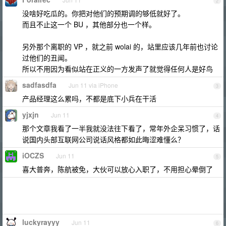
2
没啥好吃瓜的。你把对他们的预期调的够低就好了。
而且不止这一个 BU ，其他部分也一个样。
另外那个离职的 VP ，就之前 wolai 的，站里应该几年前也讨论
过他们的丑闻。
所以不用因为看似站在正义的一方发声了就觉得任何人是好鸟
sadfasdfa
Jun 11 via iPhone
3
产品经理这么累吗，不都是底下小兵在干活
yjxjn
Jun 11
4
那个文章我看了一半我就没法往下看了，常年外企呆习惯了，话
说国内头部互联网公司说话风格都如此晦涩难懂么？
iOCZS
Jun 11
5
喜大普奔，陈航被免，大伙可以放心入职了，不用担心晕倒了
luckyrayyy
Jun 11
6