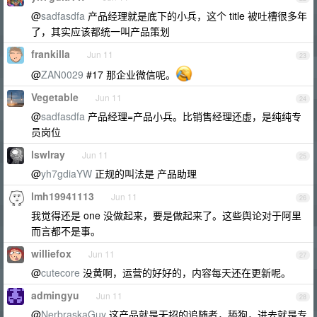
@
sadfasdfa
产品经理就是底下的小兵，这个 title 被吐槽很多年
了，其实应该都统一叫产品策划
frankilla
Jun 11
23
@
ZAN0029
#17 那企业微信呢。
Vegetable
Jun 11
24
@
sadfasdfa
产品经理=产品小兵。比销售经理还虚，是纯纯专
员岗位
lswlray
Jun 11
25
@
yh7gdiaYW
正规的叫法是 产品助理
lmh19941113
Jun 11
26
我觉得还是 one 没做起来，要是做起来了。这些舆论对于阿里
而言都不是事。
williefox
Jun 11
27
@
cutecore
没黄啊，运营的好好的，内容每天还在更新呢。
admingyu
Jun 11
28
@
NerbraskaGuy
这产品就是无招的追随者，舔狗，进去就是专