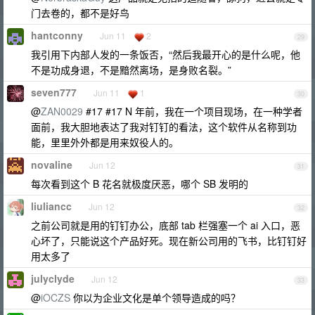
门去卷的，都不是好鸟
hantconny
Jun 11
2
29
我引用下内部人发的一条饭否，“然后我最开心的是什么呢，他
不是功成身退，不是黯然离场，是身败名裂。”
seven777
Jun 11
1
30
@
ZAN0029
#17 #17 N 年前，我在一个项目现场，在一种学者
面前，我大胆地表达了我对钉钉的看法，这个软件从名称到功
能，里里外外都是用来奴役人的。
novaline
Jun 12
31
每次看到这个 B 花名就极度厌恶，哪个 SB 发明的
liuliancc
Jun 12
32
之前公司就是用的钉钉办公，底部 tab 栏强塞一个 ai 入口，恶
心坏了，只能说这个产品好死。现在新公司用的飞书，比钉钉好
用太多了
julyclyde
Jun 12
33
@
iOCZS
你以为企业文化是单个领导造成的吗？