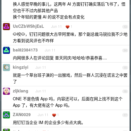
换人感觉早晚的事儿，这两年 AI 方面钉钉确实落后飞书了，悟
空也干不过内部其他产品
换个年轻的更懂 AI 的说不定会有点变化
UxCZbWShjEsL
Jun 11
1
13
🐶咬🐶，钉钉问题很大古早阿里味，那个副总裁马锐拉我不少地
方看到说风评也不咋样
bai82384173
Jun 11
14
内网很多人在评论回复 普天同庆/哈哈哈/恭喜恭喜....
kingziyi
Jun 11
15
就是一个草台班子演的一出猴戏，然后一群人沉浸在谎言之中罢
了
zljklang
Jun 11
16
ONE 不是色情 App 吗，内容还可以，后面在网上找不到这个
App 了，有大佬有这个 App 吗。
ZAN0029
Jun 11
1
17
用钉钉当企业 IM 的企业多少有点大病。