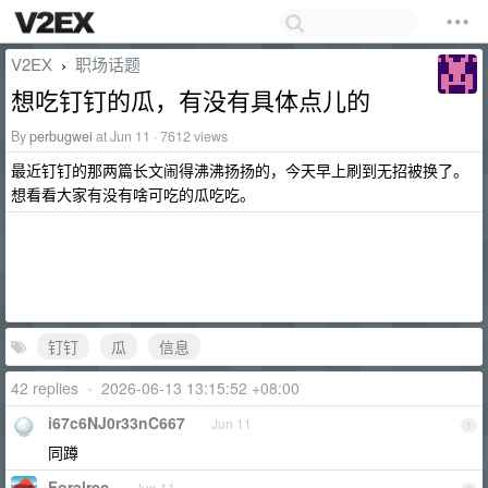
V2EX
职场话题
›
想吃钉钉的瓜，有没有具体点儿的
By
perbugwei
at Jun 11 · 7612 views
最近钉钉的那两篇长文闹得沸沸扬扬的，今天早上刷到无招被换了。
想看看大家有没有啥可吃的瓜吃吃。
钉钉
瓜
信息
42 replies
•
2026-06-13 13:15:52 +08:00
i67c6NJ0r33nC667
Jun 11
1
同蹲
Foralrec
Jun 11