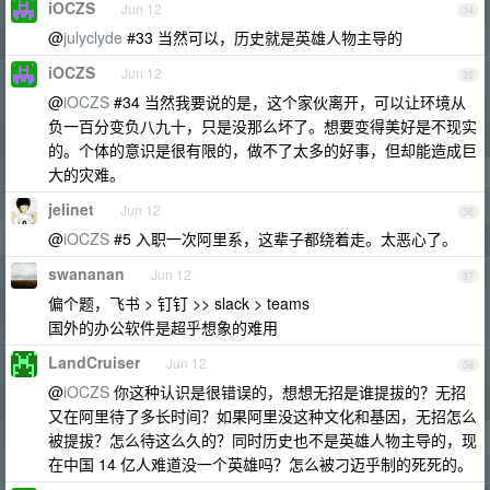
iOCZS
Jun 12
34
@
julyclyde
#33 当然可以，历史就是英雄人物主导的
iOCZS
Jun 12
35
@
iOCZS
#34 当然我要说的是，这个家伙离开，可以让环境从
负一百分变负八九十，只是没那么坏了。想要变得美好是不现实
的。个体的意识是很有限的，做不了太多的好事，但却能造成巨
大的灾难。
jelinet
Jun 12
36
@
iOCZS
#5 入职一次阿里系，这辈子都绕着走。太恶心了。
swananan
Jun 12
37
偏个题，飞书 > 钉钉 >> slack > teams
国外的办公软件是超乎想象的难用
LandCruiser
Jun 12
38
@
iOCZS
你这种认识是很错误的，想想无招是谁提拔的？无招
又在阿里待了多长时间？如果阿里没这种文化和基因，无招怎么
被提拔？怎么待这么久的？同时历史也不是英雄人物主导的，现
在中国 14 亿人难道没一个英雄吗？怎么被刁迈乎制的死死的。