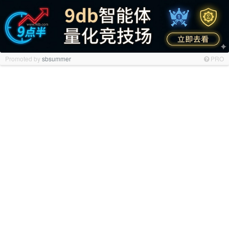
Promoted by
sbsummer
PRO