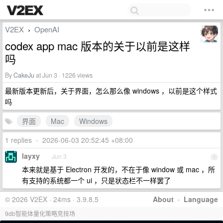
V2EX
OpenAI
›
codex app mac 版本的关于以前是这样
吗
By
CakeJu
at Jun 3 · 1226 views
最新版本更新后，关于界面，怎么那么像 windows ，以前是这个样式
吗
界面
Mac
Windows
1 replies
•
2026-06-03 20:52:45 +08:00
layxy
Jun 3
1
本来就是基于 Electron 开发的，不在于像 window 或 mac ，所
有支持的系统都一个 ui ，只是状态栏不一样罢了
© 2026 V2EX · 24ms · 3.9.8.5
About
·
Language
9db智能体量化策略竞技场