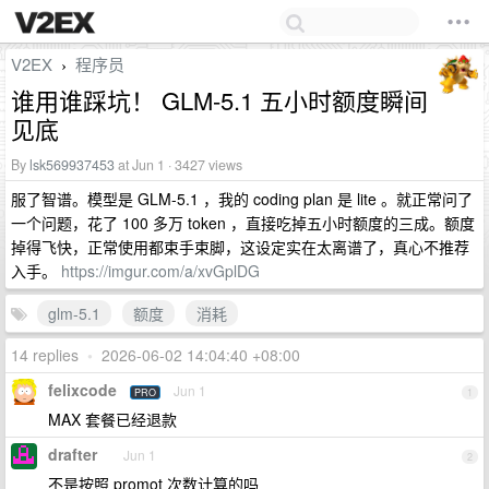
V2EX
程序员
›
谁用谁踩坑！ GLM-5.1 五小时额度瞬间
见底
By
lsk569937453
at Jun 1 · 3427 views
服了智谱。模型是 GLM-5.1 ，我的 coding plan 是 lite 。就正常问了
一个问题，花了 100 多万 token ，直接吃掉五小时额度的三成。额度
掉得飞快，正常使用都束手束脚，这设定实在太离谱了，真心不推荐
入手。
https://imgur.com/a/xvGplDG
glm-5.1
额度
消耗
14 replies
•
2026-06-02 14:04:40 +08:00
felixcode
Jun 1
PRO
1
MAX 套餐已经退款
drafter
Jun 1
2
不是按照 promot 次数计算的吗