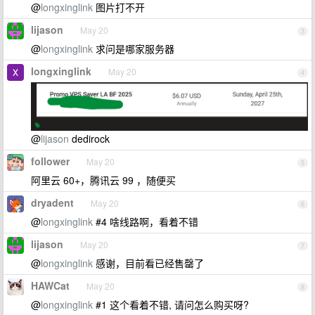
@
longxinglink
图片打不开
lijason
May 20
3
@
longxinglink
求问是哪家服务器
longxinglink
May 20
4
@
lijason
dedirock
follower
May 20
5
阿里云 60+，腾讯云 99 ，随便买
dryadent
May 20
6
@
longxinglink
#4 啥线路啊，看着不错
lijason
May 20
7
@
longxinglink
感谢，目前看已经售罄了
HAWCat
May 20
8
@
longxinglink
#1 这个看着不错, 请问怎么购买呀?