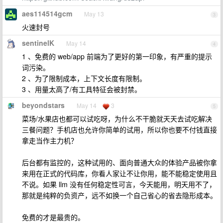
aes114514gcm
May 13
3
火速封号
sentinelK
May 14
4
1 、免费的 web/app 前端为了更好的第一印象，有严重的提示
词污染。
2 、为了限制成本，上下文长度有限制。
3 、用量太高了/有工具特征会被封禁。
beyondstars
May 14
3
5
菜场/水果店也都可以试吃呀，为什么不干脆就天天去试吃解决
三餐问题？手机店也允许你简单的试用，所以你也要不付钱直接
拿走当作主力机？
后台都有监控的，这种试用的、面向普通大众的体验产品被你拿
来用在正式的代码库，你看人家让不让你用，能不能稳定使用且
不说。如果 llm 没有任何稳定性可言，今天能用，明天用不了，
那就是纯粹的负资产，远不如换一个自己省心的省去隐形成本。
免费的才是最贵的。