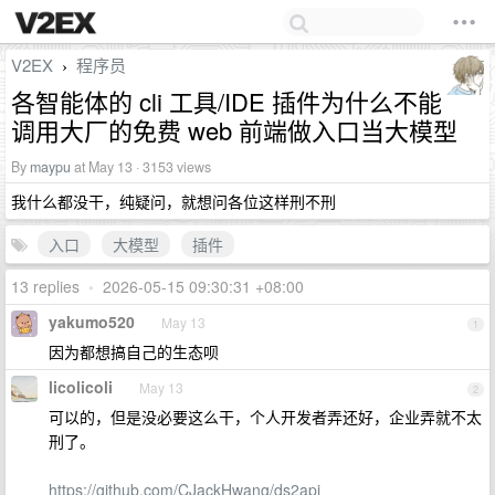
V2EX
程序员
›
各智能体的 cli 工具/IDE 插件为什么不能
调用大厂的免费 web 前端做入口当大模型
By
maypu
at May 13 · 3153 views
我什么都没干，纯疑问，就想问各位这样刑不刑
入口
大模型
插件
13 replies
•
2026-05-15 09:30:31 +08:00
yakumo520
May 13
1
因为都想搞自己的生态呗
licolicoli
May 13
2
可以的，但是没必要这么干，个人开发者弄还好，企业弄就不太
刑了。
https://github.com/CJackHwang/ds2api