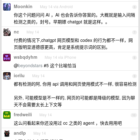
Moonkin
May 14 via Android
6
你这个问题问问 AI ，AI 也会告诉你答案的。大概就是输入间隔
检测之类的，封号。早期嫖 chatgpt 就是这样。。
nc
May 14
7
付费的情况下,chatgpt 网页模型和 codex 的行为都不一样，网
页版明显道德感更高，肯定是系统提示词的区别。
wsbqdyhm
May 14 via iPhone
8
@
beyondstars
#5 这个比喻恰当
iorilu
May 14
9
都有检测的阿, 你用 api 调用和网页使用模式不一样, 很容易检测
另外, 可能模型是不一样的, 网页的可能都是降级的模型, 因为聊
天不会需要太长上下文等
fredweili
May 14
10
这么问看起来你还没用过 cc 之类的 agent ，快去用用吧
andlp
May 14
11